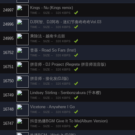
Kings - Nu (Kings remix)
24997
TIME --
SIZE --
320 KBPS
DJ阿智、DJ阿布 - 迷幻节奏咚咚咚Vol.03
24996
TIME --
SIZE --
320 KBPS
乘除法 - 越南卡点鼓
24995
TIME --
SIZE --
320 KBPS
杳葵 - Road So Fars (Inst)
16752
TIME --
SIZE --
320 KBPS
拼音师 - DJ Project (Regrete 拼音师混音版)
16751
TIME --
SIZE --
320 KBPS
拼音师 - 接化发(DJ版)
16750
TIME --
SIZE --
320 KBPS
Lindsey Stirling - Senbonzakura (千本樱)
16749
TIME --
SIZE --
320 KBPS
Vicetone - Anywhere I Go
16748
TIME --
SIZE --
320 KBPS
抖音热播BGM Give It To Me(Album Version)
16747
TIME --
SIZE --
320 KBPS