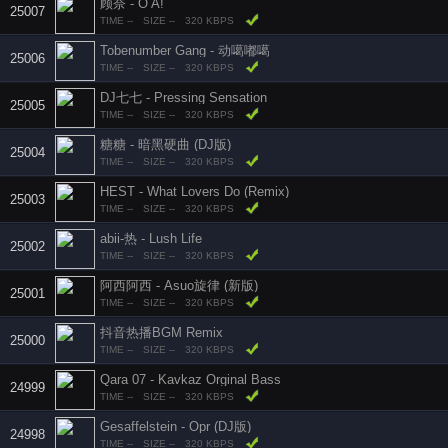
顾奈 - O A!
25007
TIME --
SIZE --
320 KBPS
Tobenumber Gang - 动噶嘟噶
25006
TIME --
SIZE --
320 KBPS
DJ七七 - Pressing Sensation
25005
TIME --
SIZE --
320 KBPS
糖糖 - 暗黑硬曲 (DJ版)
25004
TIME --
SIZE --
320 KBPS
HEST - What Lovers Do (Remix)
25003
TIME --
SIZE --
320 KBPS
abii-热 - Lush Life
25002
TIME --
SIZE --
320 KBPS
阿西阿西 - Asuo旋律 (新版)
25001
TIME --
SIZE --
320 KBPS
抖音热播BGM Remix ‭‭
25000
TIME --
SIZE --
320 KBPS
Qara 07 - Kavkaz Orginal Bass
24999
TIME --
SIZE --
320 KBPS
Gesaffelstein - Opr (DJ版)
24998
TIME --
SIZE --
320 KBPS