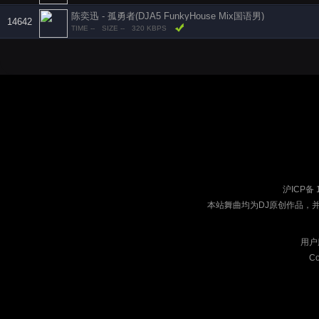
陈奕迅 - 孤勇者(DJA5 FunkyHouse Mix国语男)
14642
TIME --
SIZE --
320 KBPS
沪ICP备 
本站舞曲均为DJ原创作品，
用户
Co