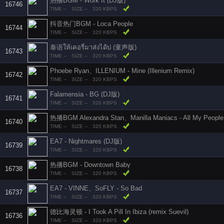
热播BGM - Work It (DJ版)
16746
TIME --
SIZE --
320 KBPS
抖音热门BGM - Loca People
16744
TIME --
SIZE --
320 KBPS
泰语ให้เคอรี่มาส่งได้บ่ (童声版)
16743
TIME --
SIZE --
320 KBPS
Phoebe Ryan、ILLENIUM - Mine (Illenium Remix)
16742
TIME --
SIZE --
320 KBPS
Falamensia - BG (DJ版)
16741
TIME --
SIZE --
320 KBPS
热播BGM Alexandra Stan、Manilla Maniacs - All My People
16740
TIME --
SIZE --
320 KBPS
EA7 - Nightmares (DJ版)
16739
TIME --
SIZE --
320 KBPS
热播BGM - Downtown Baby
16738
TIME --
SIZE --
320 KBPS
EA7 - VINNE、SoFLY - So Bad
16737
TIME --
SIZE --
320 KBPS
德比海灵顿 - I Took A Pill In Ibiza (remix Suevil)
16736
TIME --
SIZE --
320 KBPS