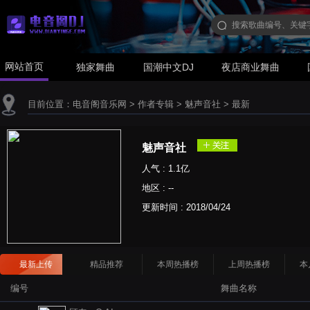
网站首页
独家舞曲
国潮中文DJ
夜店商业舞曲
目前位置：
电音阁音乐网
>
作者专辑
>
魅声音社
>
最新
魅声音社
人气 : 1.1亿
地区 : --
更新时间 :
2018/04/24
最新上传
精品推荐
本周热播榜
上周热播榜
本
编号
舞曲名称