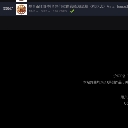
33847
TIME --
SIZE --
320 KBPS
沪ICP备 
本站舞曲均为DJ原创作品，
用户
Co