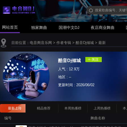
网站首页
独家舞曲
国潮中文DJ
夜店商业舞曲
目前位置：
电音阁音乐网
>
作者专辑
>
酷音Dj倾城
>
最新
酷音Dj倾城
人气 : 12.9万
地区 : --
更新时间 :
2026/06/02
最新上传
精品推荐
本周热播榜
上周热播榜
本
编号
舞曲名称