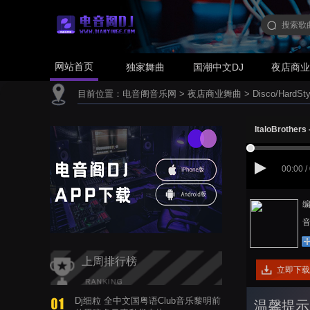
网站首页
独家舞曲
国潮中文DJ
夜店商
目前位置：
电音阁音乐网
>
夜店商业舞曲
>
Disco/HardSty
ItaloBrothers
00:00 /
编
音
上周排行榜
立即下载
Dj细粒 全中文国粤语Club音乐黎明前
温馨提示