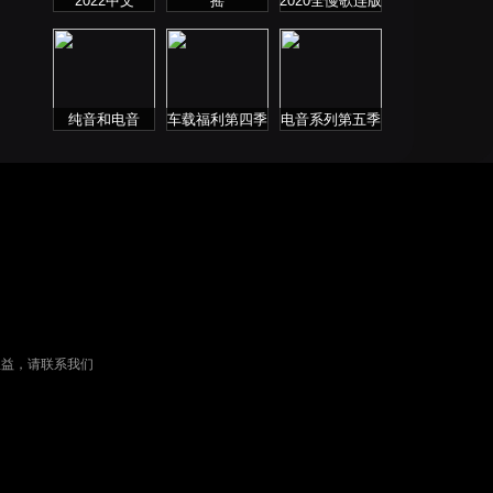
2022中文
摇
2020全慢歌连版
ProgHouse歌曲
音乐串烧第二季
纯音和电音
车载福利第四季
电音系列第五季
权益，请联系我们