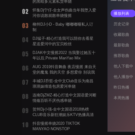
的黑暗多元素私货串烧
怀集Dj宁仔-全女声伤曲当年我堕入爱
播放列表
河你说散就散串烧慢摇
历史记录
柳州DJ小D - Baby 嘟嘟嘟哑私人订
制
收藏歌曲
DJ猛子-精心打造我可以陪你去看星
星送爱河中的宝贝粉丝
最新歌曲
DJAK中文慢摇2022 当我娶过她五十
推荐歌曲
年以后,Private ManYao Mix
他人下载中
AUG 2019抖音舞曲 夜店慢摇 来自天
堂的魔鬼 我的天空 多想爱你 别说我
他人播放中
的眼泪你无所谓 渡我不渡她
丰城DJ乔哲-全中文Club音乐为南昌
琪琪妹缔造包房爱河串烧
昨日热播
连南DjZMZ-精心打造中文国语爱河断
本周热播
情殇百听不厌伤感串烧
贺州Dj小强-全中文国语2018热榜
CLUB音乐新狂潮娱乐KTV热播高清
系列串烧
抖音慢摇串烧2020 TIKTOK
MANYAO NONSTOP
POWERMIXFOR_ADRIANNE飞鸟和