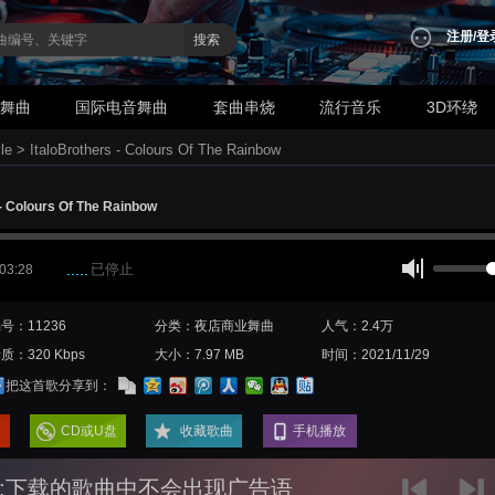
注册
/
登
搜索
业舞曲
国际电音舞曲
套曲串烧
流行音乐
3D环绕
le
>
ItaloBrothers - Colours Of The Rainbow
 - Colours Of The Rainbow
已停止
 03:28
号：11236
分类：夜店商业舞曲
人气：2.4万
质：320 Kbps
大小：7.97 MB
时间：2021/11/29
把这首歌分享到：
CD或U盘
收藏歌曲
手机播放
:下载的歌曲中不会出现广告语