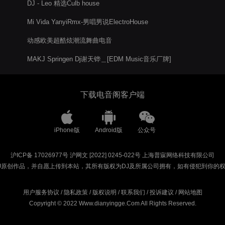
DJ - Leo 精选Culb house
Mi Vida YanyiRmx-男唱男说ElectroHouse
动感欧美超酷炫潮流舞曲电音
MAKJ Springen Dj谢天铧＿[EDM Music音乐厂牌]
下载电音阁客户端
iPhone版
Android版
公众号
沪ICP备 17026977号
沪网文 [2022] 0245-022号
上海普寐网络科技有限公司
J原创作品，并自愿上传到本站，其所有版权为DJ及所属公司拥有，如有侵犯到你的
用户服务协议
/
隐私政策
/
版权说明
/
联系我们
/
投诉建议
/
网站地图
Copyright © 2022 Www.dianyingge.Com All Rights Reserved.