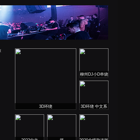
放
柳州DJ小D串烧
列表
3D环绕
3D环绕 中文系
列