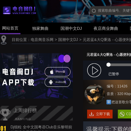
网站首页
独家舞曲
国潮中文DJ
夜店商业舞曲
目前位置：
电音阁音乐网
>
国潮中文DJ
>
元若蓝&大Q秉洛 - 心愿便利贴(
元若蓝&大Q秉洛 - 心愿便利贴(
已暂停
编号：11426
音质：320 Kbp
把这首歌分
上周排行榜
立即下载
C
Dj细粒 全中文国粤语Club音乐黎明前
温馨提示:下载