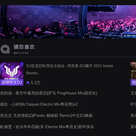
蝉爸爸妈妈爱存在夏天的风是想你的
声音啊
DJ亚茂定制 阿吉太组合 - 阿衣莫 (DJ庸仔 2021 house
Remix）
国潮中文DJ
国
5.3万
张韵涵 - 夜空中最亮的星(Dj罗马 ProgHouse Mix国语女)
王富
易欣 - 心碎(McYaoyao Electro Mix粤语男)v2
叶
张北北 无奈情歌(DjPerets.杨铭权 Remix)中文DJ舞曲
朱添
欧俪雯 - 欢乐年年(Dj欧东 Electre Mix粤语女)新年快乐
莫