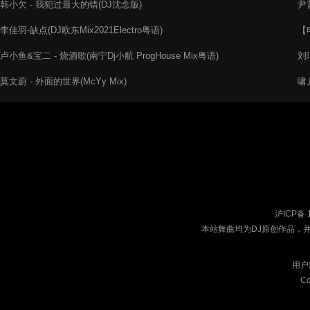
韩小欠 - 我犯过最大的错(DJ沈念版)
尹
李佳羽-缺点(DJ欧东Mix2021Electro粤语)
【
20
卢小鱼&宝二 - 烧酒歌(南宁Dj小航 ProgHouse Mix粤语)
刘珂
莫文蔚 - 外面的世界(McYy Mix)
啸
沪ICP备 
本站舞曲均为DJ原创作品，
用户
Co