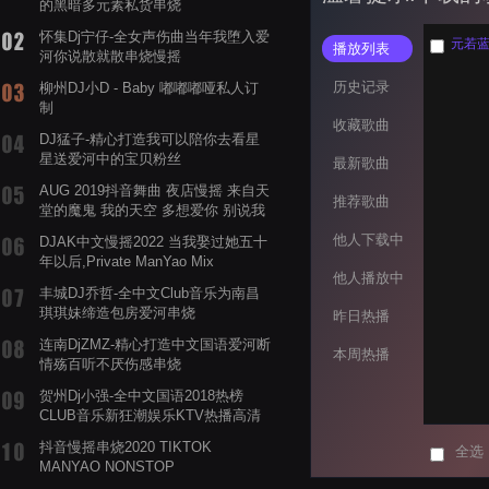
的黑暗多元素私货串烧
怀集Dj宁仔-全女声伤曲当年我堕入爱
元若蓝&
播放列表
河你说散就散串烧慢摇
历史记录
柳州DJ小D - Baby 嘟嘟嘟哑私人订
制
收藏歌曲
DJ猛子-精心打造我可以陪你去看星
星送爱河中的宝贝粉丝
最新歌曲
AUG 2019抖音舞曲 夜店慢摇 来自天
推荐歌曲
堂的魔鬼 我的天空 多想爱你 别说我
的眼泪你无所谓 渡我不渡她
他人下载中
DJAK中文慢摇2022 当我娶过她五十
年以后,Private ManYao Mix
他人播放中
丰城DJ乔哲-全中文Club音乐为南昌
琪琪妹缔造包房爱河串烧
昨日热播
连南DjZMZ-精心打造中文国语爱河断
本周热播
情殇百听不厌伤感串烧
贺州Dj小强-全中文国语2018热榜
CLUB音乐新狂潮娱乐KTV热播高清
系列串烧
抖音慢摇串烧2020 TIKTOK
全选
MANYAO NONSTOP
POWERMIXFOR_ADRIANNE飞鸟和