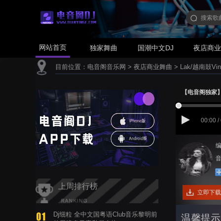
网站首页
独家舞曲
国潮中文DJ
夜店商
目前位置：
电音阁音乐网
>
夜店商业舞曲
>
Lak/越南鼓Vin
【电音阁独家】秦海
00:00 /
编
音
上周排行榜
立即下载
Dj细粒 全中文国粤语Club音乐黎明前
温馨提示