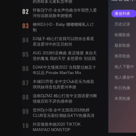
的黑暗多元素私货串烧
怀集Dj宁仔-全女声伤曲当年我堕入爱
播放列表
河你说散就散串烧慢摇
历史记录
柳州DJ小D - Baby 嘟嘟嘟哑私人订
制
收藏歌曲
DJ猛子-精心打造我可以陪你去看星
星送爱河中的宝贝粉丝
最新歌曲
AUG 2019抖音舞曲 夜店慢摇 来自天
推荐歌曲
堂的魔鬼 我的天空 多想爱你 别说我
的眼泪你无所谓 渡我不渡她
他人下载中
DJAK中文慢摇2022 当我娶过她五十
年以后,Private ManYao Mix
他人播放中
丰城DJ乔哲-全中文Club音乐为南昌
琪琪妹缔造包房爱河串烧
昨日热播
连南DjZMZ-精心打造中文国语爱河断
本周热播
情殇百听不厌伤感串烧
贺州Dj小强-全中文国语2018热榜
CLUB音乐新狂潮娱乐KTV热播高清
系列串烧
抖音慢摇串烧2020 TIKTOK
MANYAO NONSTOP
POWERMIXFOR_ADRIANNE飞鸟和