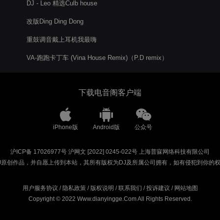
DJ - Leo 精选Culb house
改版Ding Ding Dong
重鼓调音戴上耳机我最嗨
VA-跑跑卡丁车 (Vina House Remix)（P.D remix）
下载电音阁客户端
iPhone版
Android版
公众号
沪ICP备 17026977号
沪网文 [2022] 0245-022号
上海普寐网络科技有限公司
J原创作品，并自愿上传到本站，其所有版权为DJ及所属公司拥有，如有侵犯到你的
用户服务协议
/
隐私政策
/
版权说明
/
联系我们
/
投诉建议
/
网站地图
Copyright © 2022 Www.dianyingge.Com All Rights Reserved.