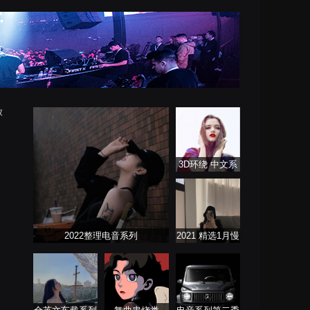
放
3D环绕 中文系
列
2022整理电音系列
2021 精选1月慢
歌连版音乐串烧