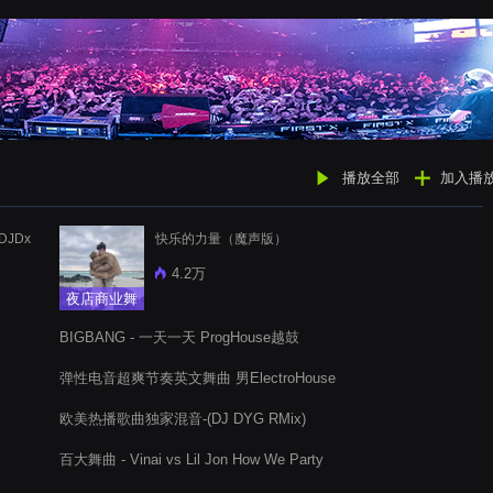
播放全部
加入播
(DJDx
快乐的力量（魔声版）
4.2万
夜店商业舞
曲
BIGBANG - 一天一天 ProgHouse越鼓
弹性电音超爽节奏英文舞曲 男ElectroHouse
欧美热播歌曲独家混音-(DJ DYG RMix)
百大舞曲 - Vinai vs Lil Jon How We Party