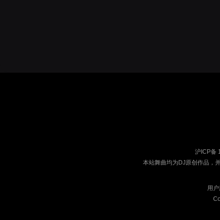
沪ICP备 
本站舞曲均为DJ原创作品，
用户
Co