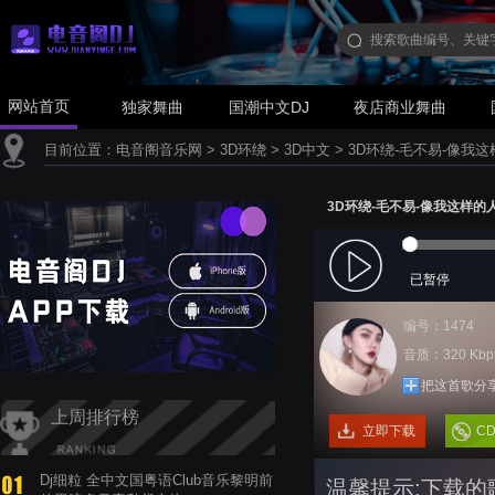
网站首页
独家舞曲
国潮中文DJ
夜店商业舞曲
目前位置：
电音阁音乐网
>
3D环绕
>
3D中文
>
3D环绕-毛不易-像我这
3D环绕-毛不易-像我这样的
已暂停
编号：1474
音质：320 Kbp
把这首歌分
上周排行榜
立即下载
C
Dj细粒 全中文国粤语Club音乐黎明前
温馨提示:下载