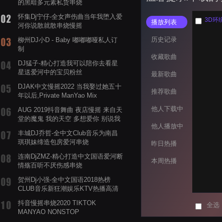
的黑暗多元素私货串烧
怀集Dj宁仔-全女声伤曲当年我堕入爱
3D环
播放列表
河你说散就散串烧慢摇
历史记录
柳州DJ小D - Baby 嘟嘟嘟哑私人订
制
收藏歌曲
DJ猛子-精心打造我可以陪你去看星
星送爱河中的宝贝粉丝
最新歌曲
DJAK中文慢摇2022 当我娶过她五十
推荐歌曲
年以后,Private ManYao Mix
他人下载中
AUG 2019抖音舞曲 夜店慢摇 来自天
堂的魔鬼 我的天空 多想爱你 别说我
他人播放中
的眼泪你无所谓 渡我不渡她
丰城DJ乔哲-全中文Club音乐为南昌
琪琪妹缔造包房爱河串烧
昨日热播
连南DjZMZ-精心打造中文国语爱河断
本周热播
情殇百听不厌伤感串烧
贺州Dj小强-全中文国语2018热榜
CLUB音乐新狂潮娱乐KTV热播高清
系列串烧
抖音慢摇串烧2020 TIKTOK
全选
MANYAO NONSTOP
POWERMIXFOR_ADRIANNE飞鸟和