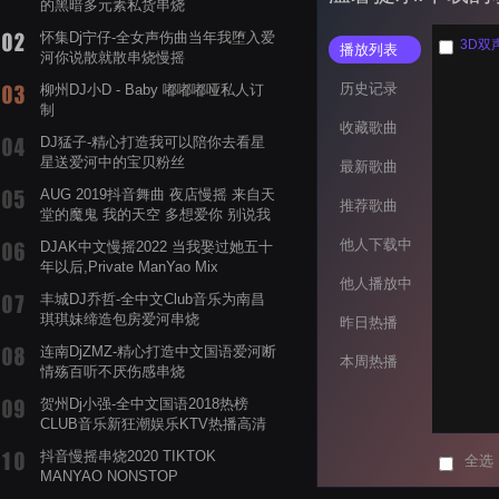
的黑暗多元素私货串烧
怀集Dj宁仔-全女声伤曲当年我堕入爱
3D双
播放列表
河你说散就散串烧慢摇
历史记录
柳州DJ小D - Baby 嘟嘟嘟哑私人订
制
收藏歌曲
DJ猛子-精心打造我可以陪你去看星
星送爱河中的宝贝粉丝
最新歌曲
AUG 2019抖音舞曲 夜店慢摇 来自天
推荐歌曲
堂的魔鬼 我的天空 多想爱你 别说我
的眼泪你无所谓 渡我不渡她
他人下载中
DJAK中文慢摇2022 当我娶过她五十
年以后,Private ManYao Mix
他人播放中
丰城DJ乔哲-全中文Club音乐为南昌
琪琪妹缔造包房爱河串烧
昨日热播
连南DjZMZ-精心打造中文国语爱河断
本周热播
情殇百听不厌伤感串烧
贺州Dj小强-全中文国语2018热榜
CLUB音乐新狂潮娱乐KTV热播高清
系列串烧
抖音慢摇串烧2020 TIKTOK
全选
MANYAO NONSTOP
POWERMIXFOR_ADRIANNE飞鸟和