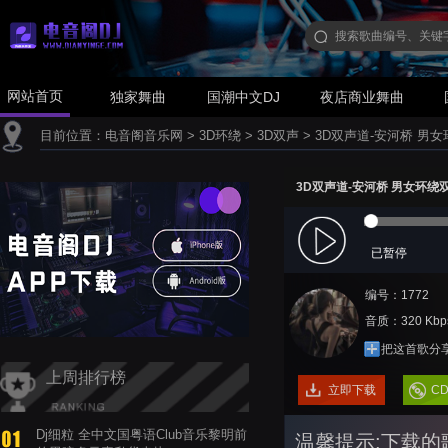
网站首页
独家舞曲
国潮中文DJ
夜店商业舞曲
目前位置：
电音阁音乐网
>
3D环绕
>
3D双声
>
3D双声道-安河桥 男
3D双声道-安河桥 男女环绕
已暂停
编号：1772
音质：320 Kbp
把这首歌分
上周排行榜
立即下载
C
Dj细粒 全中文国粤语Club音乐黎明前
温馨提示:下载