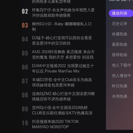
的黑暗多元素私货串烧
怀集Dj宁仔-全女声伤曲当年我堕入爱
播放列表
河你说散就散串烧慢摇
历史记录
柳州DJ小D - Baby 嘟嘟嘟哑私人订
制
收藏歌曲
DJ猛子-精心打造我可以陪你去看星
星送爱河中的宝贝粉丝
最新歌曲
AUG 2019抖音舞曲 夜店慢摇 来自天
推荐歌曲
堂的魔鬼 我的天空 多想爱你 别说我
的眼泪你无所谓 渡我不渡她
他人下载中
DJAK中文慢摇2022 当我娶过她五十
年以后,Private ManYao Mix
他人播放中
丰城DJ乔哲-全中文Club音乐为南昌
琪琪妹缔造包房爱河串烧
昨日热播
连南DjZMZ-精心打造中文国语爱河断
本周热播
情殇百听不厌伤感串烧
贺州Dj小强-全中文国语2018热榜
CLUB音乐新狂潮娱乐KTV热播高清
系列串烧
抖音慢摇串烧2020 TIKTOK
MANYAO NONSTOP
POWERMIXFOR_ADRIANNE飞鸟和