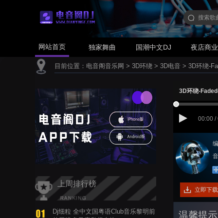
网站首页
独家舞曲
国潮中文DJ
夜店商
目前位置：
电音阁音乐网
>
3D环绕
>
3D电音
>
3D环绕-Fad
3D环绕-Faded-
00:00 /
编
音
上周排行榜
立即下载
Dj细粒 全中文国粤语Club音乐黎明前
温馨提示