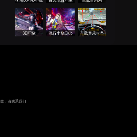
柳州DJ小D串烧
百大电音环绕
重低音系列
列表
车载专属
3D环绕
流行串烧Club
车载音乐（粤
语）
权益，请联系我们