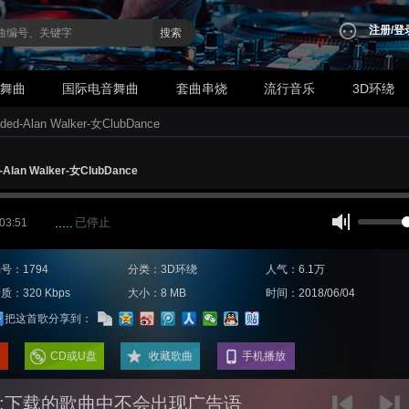
注册
/
登
搜索
业舞曲
国际电音舞曲
套曲串烧
流行音乐
3D环绕
ed-Alan Walker-女ClubDance
Alan Walker-女ClubDance
已停止
 03:51
号：1794
分类：3D环绕
人气：6.1万
质：320 Kbps
大小：8 MB
时间：2018/06/04
把这首歌分享到：
CD或U盘
收藏歌曲
手机播放
:下载的歌曲中不会出现广告语