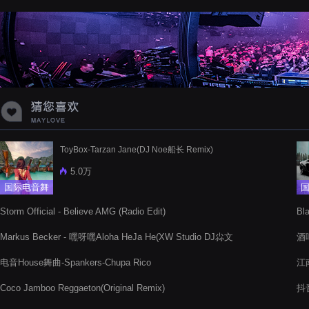
ToyBox-Tarzan Jane(DJ Noe船长 Remix)
5.0万
国际电音舞
曲
Storm Official - Believe AMG (Radio Edit)
Bl
曲
Markus Becker - 嘿呀嘿Aloha HeJa He(XW Studio DJ尛文
酒吧
Mix)
电音House舞曲-Spankers-Chupa Rico
江南
Coco Jamboo Reggaeton(Original Remix)
抖音