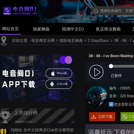
网站首页
独家舞曲
国潮中文DJ
夜店商业舞曲
目前位置：
电音阁音乐网
>
国际电音舞曲
>
2-Step/Bass
>
3B - 86 - I
3B - 86 - I ve Been Waitin
已暂停
编号：20805
音质：320 Kbp
把这首歌分
上周排行榜
立即下载
C
Dj细粒 全中文国粤语Club音乐黎明前
温馨提示:下载