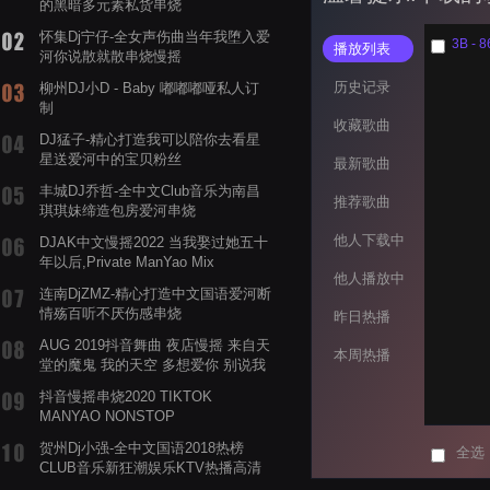
的黑暗多元素私货串烧
怀集Dj宁仔-全女声伤曲当年我堕入爱
播放列表
河你说散就散串烧慢摇
历史记录
柳州DJ小D - Baby 嘟嘟嘟哑私人订
制
收藏歌曲
DJ猛子-精心打造我可以陪你去看星
星送爱河中的宝贝粉丝
最新歌曲
丰城DJ乔哲-全中文Club音乐为南昌
推荐歌曲
琪琪妹缔造包房爱河串烧
他人下载中
DJAK中文慢摇2022 当我娶过她五十
年以后,Private ManYao Mix
他人播放中
连南DjZMZ-精心打造中文国语爱河断
情殇百听不厌伤感串烧
昨日热播
AUG 2019抖音舞曲 夜店慢摇 来自天
本周热播
堂的魔鬼 我的天空 多想爱你 别说我
的眼泪你无所谓 渡我不渡她
抖音慢摇串烧2020 TIKTOK
MANYAO NONSTOP
POWERMIXFOR_ADRIANNE飞鸟和
贺州Dj小强-全中文国语2018热榜
全选
蝉爸爸妈妈爱存在夏天的风是想你的
CLUB音乐新狂潮娱乐KTV热播高清
声音啊
系列串烧