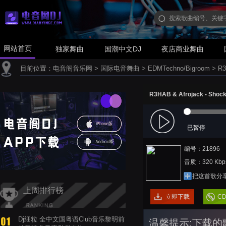
网站首页
独家舞曲
国潮中文DJ
夜店商业舞曲
目前位置：
电音阁音乐网
>
国际电音舞曲
>
EDMTechno/Bigroom
>
R3
R3HAB & Afrojack - Shock
已暂停
编号：21896
音质：320 Kbp
把这首歌分
上周排行榜
立即下载
C
Dj细粒 全中文国粤语Club音乐黎明前
温馨提示:下载