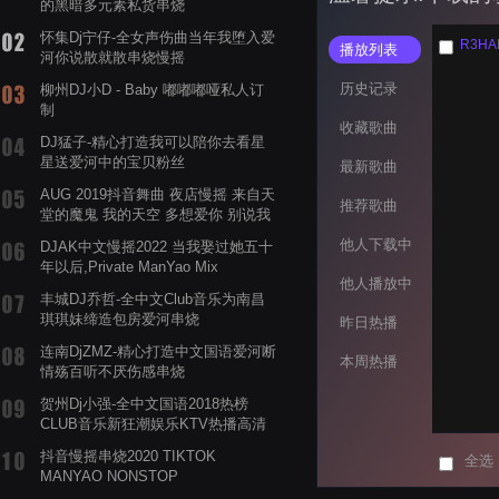
的黑暗多元素私货串烧
怀集Dj宁仔-全女声伤曲当年我堕入爱
R3HAB
播放列表
河你说散就散串烧慢摇
历史记录
柳州DJ小D - Baby 嘟嘟嘟哑私人订
制
收藏歌曲
DJ猛子-精心打造我可以陪你去看星
星送爱河中的宝贝粉丝
最新歌曲
AUG 2019抖音舞曲 夜店慢摇 来自天
推荐歌曲
堂的魔鬼 我的天空 多想爱你 别说我
的眼泪你无所谓 渡我不渡她
他人下载中
DJAK中文慢摇2022 当我娶过她五十
年以后,Private ManYao Mix
他人播放中
丰城DJ乔哲-全中文Club音乐为南昌
琪琪妹缔造包房爱河串烧
昨日热播
连南DjZMZ-精心打造中文国语爱河断
本周热播
情殇百听不厌伤感串烧
贺州Dj小强-全中文国语2018热榜
CLUB音乐新狂潮娱乐KTV热播高清
系列串烧
抖音慢摇串烧2020 TIKTOK
全选
MANYAO NONSTOP
POWERMIXFOR_ADRIANNE飞鸟和