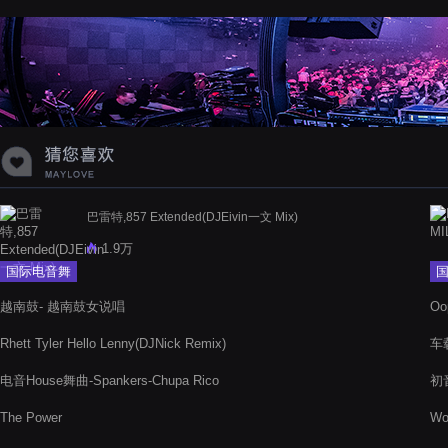
蝉爸爸妈妈爱存在夏天的风是想你的
声音啊
巴雷特,857 Extended(DJEivin一文 Mix)
1.9万
国际电音舞
曲
越南鼓- 越南鼓女说唱
O
Rhett Tyler Hello Lenny(DJNick Remix)
车载
电音House舞曲-Spankers-Chupa Rico
初音
The Power
Wo