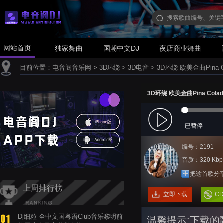
网站首页
独家舞曲
国潮中文DJ
夜店商业舞曲
目前位置：
电音阁音乐网
>
3D环绕
>
3D电音
>
3D环绕 欧美金曲Pina Col
3D环绕 欧美金曲Pina Colada
已暂停
编号：2191
音质：320 Kbp
把这首歌分
上周排行榜
立即下载
C
Dj细粒 全中文国粤语Club音乐黎明前
温馨提示:下载