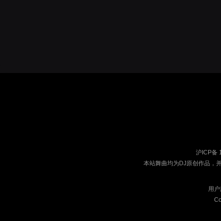
沪ICP备 
本站舞曲均为DJ原创作品，
用户
Co