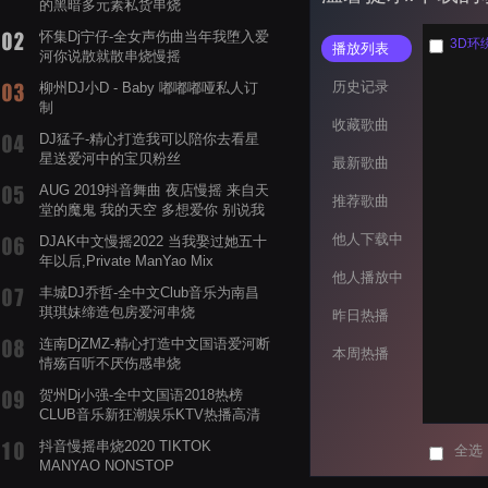
的黑暗多元素私货串烧
怀集Dj宁仔-全女声伤曲当年我堕入爱
3D环绕
播放列表
河你说散就散串烧慢摇
历史记录
柳州DJ小D - Baby 嘟嘟嘟哑私人订
制
收藏歌曲
DJ猛子-精心打造我可以陪你去看星
星送爱河中的宝贝粉丝
最新歌曲
AUG 2019抖音舞曲 夜店慢摇 来自天
推荐歌曲
堂的魔鬼 我的天空 多想爱你 别说我
的眼泪你无所谓 渡我不渡她
他人下载中
DJAK中文慢摇2022 当我娶过她五十
年以后,Private ManYao Mix
他人播放中
丰城DJ乔哲-全中文Club音乐为南昌
琪琪妹缔造包房爱河串烧
昨日热播
连南DjZMZ-精心打造中文国语爱河断
本周热播
情殇百听不厌伤感串烧
贺州Dj小强-全中文国语2018热榜
CLUB音乐新狂潮娱乐KTV热播高清
系列串烧
抖音慢摇串烧2020 TIKTOK
全选
MANYAO NONSTOP
POWERMIXFOR_ADRIANNE飞鸟和