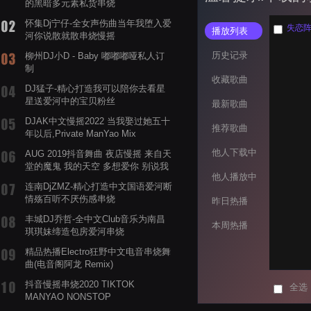
的黑暗多元素私货串烧
怀集Dj宁仔-全女声伤曲当年我堕入爱
失恋阵地联
播放列表
河你说散就散串烧慢摇
历史记录
柳州DJ小D - Baby 嘟嘟嘟哑私人订
制
收藏歌曲
DJ猛子-精心打造我可以陪你去看星
星送爱河中的宝贝粉丝
最新歌曲
DJAK中文慢摇2022 当我娶过她五十
推荐歌曲
年以后,Private ManYao Mix
他人下载中
AUG 2019抖音舞曲 夜店慢摇 来自天
堂的魔鬼 我的天空 多想爱你 别说我
他人播放中
的眼泪你无所谓 渡我不渡她
连南DjZMZ-精心打造中文国语爱河断
情殇百听不厌伤感串烧
昨日热播
丰城DJ乔哲-全中文Club音乐为南昌
本周热播
琪琪妹缔造包房爱河串烧
精品热播Electro狂野中文电音串烧舞
曲(电音阁阿龙 Remix)
抖音慢摇串烧2020 TIKTOK
全选
MANYAO NONSTOP
POWERMIXFOR_ADRIANNE飞鸟和