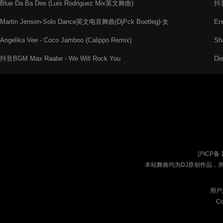
Blue Da Ba Dee (Luis Rodriguez Mix英文舞曲)
抖音
Martin Jensen-Solo Dance英文电音舞曲(DjPck Bootleg)-女
En
Electro
Angelika Vee - Coco Jamboo (Calippo Remix)
Sh
抖音BGM Max Raabe - We Will Rock You
Di
沪ICP备 
本站舞曲均为DJ原创作品，
用户
Co