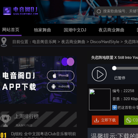
网站首页
独家舞曲
国潮中文DJ
夜店商业舞曲
目前位置：
电音阁音乐网
>
夜店商业舞曲
>
Disco/HardStyle
>
失恋阵地联盟
失恋阵地联盟 X Still Into Yo
已暂停
编号：22258
音质：320 Kbp
把这首歌分
上周排行榜
立即下载
C
Dj细粒 全中文国粤语Club音乐黎明前
温馨提示:下载