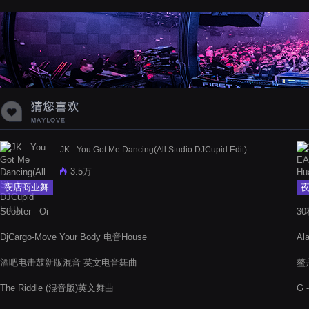
蝉爸爸妈妈爱存在夏天的风是想你的
声音啊
JK - You Got Me Dancing(All Studio DJCupid Edit)
3.5万
夜店商业舞
曲
Scooter - Oi
30
DjCargo-Move Your Body 电音House
Al
酒吧电击鼓新版混音-英文电音舞曲
鳌拜
The Riddle (混音版)英文舞曲
G 