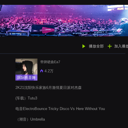
播放全部
加入播
带牌硬曲Ea7
4.2万
国际电音舞
曲
2K21沈阳快乐家族6月激情夏日派对杰森
(车载）Tutu3
电音ElectroBounce Tricky Disco Vs Here Without You
（潮音）Umbrella