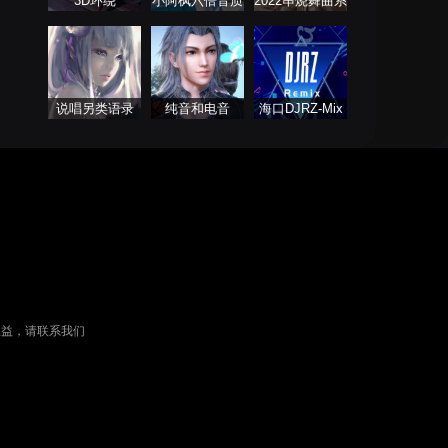
3D环绕
小阿枫六倍音质
2022串烧舞曲系
系列 车载专享
列
说唱另类语录
纯音和电音
海口DJRZ-Mix
权益，请联系我们