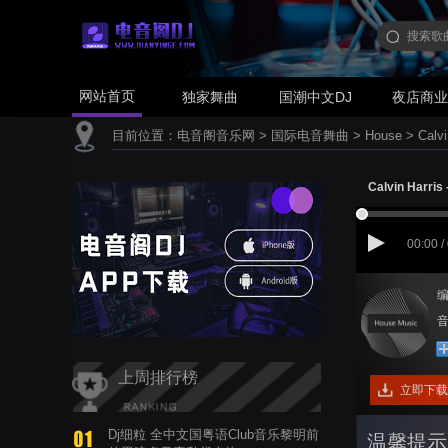
网站首页
独家舞曲
国潮中文DJ
夜店商
目前位置：
电音阁音乐网
>
国际电音舞曲
>
House
>
Calv
Calvin Harris
00:00 /
编
音
上周排行榜
立即下载
Dj细粒 全中文国粤语Club音乐黎明前
温馨提示