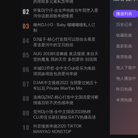
的黑暗多元素私货串烧
怀集Dj宁仔-全女声伤曲当年我堕入爱
播放列表
河你说散就散串烧慢摇
历史记录
柳州DJ小D - Baby 嘟嘟嘟哑私人订
制
收藏歌曲
DJ猛子-精心打造我可以陪你去看星
星送爱河中的宝贝粉丝
最新歌曲
AUG 2019抖音舞曲 夜店慢摇 来自天
推荐歌曲
堂的魔鬼 我的天空 多想爱你 别说我
的眼泪你无所谓 渡我不渡她
他人下载中
丰城DJ乔哲-全中文Club音乐为南昌
琪琪妹缔造包房爱河串烧
他人播放中
DJAK中文慢摇2022 当我娶过她五十
年以后,Private ManYao Mix
昨日热播
连南DjZMZ-精心打造中文国语爱河断
本周热播
情殇百听不厌伤感串烧
贺州Dj小强-全中文国语2018热榜
CLUB音乐新狂潮娱乐KTV热播高清
系列串烧
抖音慢摇串烧2020 TIKTOK
MANYAO NONSTOP
POWERMIXFOR_ADRIANNE飞鸟和