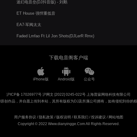
迷幻电音垒(DJ抖音版) - 刘鹅
ET House 强悍重低音
EA7-军阀太太
Faded Lmfao Ft Lil Jon Shots(DJLerR Rmx)
下载电音阁客户端
iPhone版
Android版
公众号
沪ICP备 17026977号
沪网文 [2022] 0245-022号
上海普寐网络科技有限公司
J原创作品，并自愿上传到本站，其所有版权为DJ及所属公司拥有，如有侵犯到你的
用户服务协议
/
隐私政策
/
版权说明
/
联系我们
/
投诉建议
/
网站地图
Copyright © 2022 Www.dianyingge.Com All Rights Reserved.