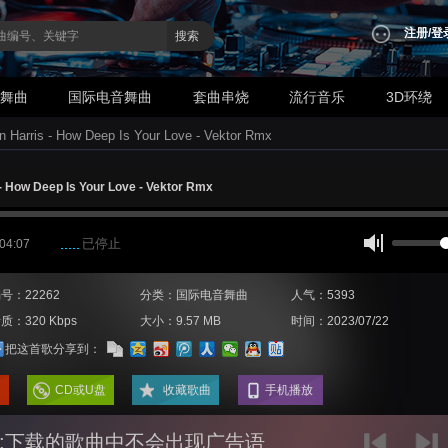
注册
/
登
搜索
业舞曲
国际电音舞曲
套曲串烧
流行音乐
3D环绕
in Harris - How Deep Is Your Love - Vektor Rmx
 - How Deep Is Your Love - Vektor Rmx
已停止
 04:07
号：22262
分类：国际电音舞曲
人气：5393
质：320 Kbps
大小：9.57 MB
时间：2023/07/22
把这首歌分享到：
CD或U盘
收藏歌曲
手机播放
:下载的歌曲中不会出现广告语