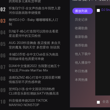
的黑暗多元素私货串烧
怀集Dj宁仔-全女声伤曲当年我堕入爱
DJ Sn
播放列表
河你说散就散串烧慢摇
历史记录
柳州DJ小D - Baby 嘟嘟嘟哑私人订
制
收藏歌曲
DJ猛子-精心打造我可以陪你去看星
星送爱河中的宝贝粉丝
最新歌曲
AUG 2019抖音舞曲 夜店慢摇 来自天
推荐歌曲
堂的魔鬼 我的天空 多想爱你 别说我
的眼泪你无所谓 渡我不渡她
他人下载中
丰城DJ乔哲-全中文Club音乐为南昌
琪琪妹缔造包房爱河串烧
他人播放中
DJAK中文慢摇2022 当我娶过她五十
年以后,Private ManYao Mix
昨日热播
连南DjZMZ-精心打造中文国语爱河断
本周热播
情殇百听不厌伤感串烧
贺州Dj小强-全中文国语2018热榜
CLUB音乐新狂潮娱乐KTV热播高清
系列串烧
抖音慢摇串烧2020 TIKTOK
全选
MANYAO NONSTOP
POWERMIXFOR_ADRIANNE飞鸟和