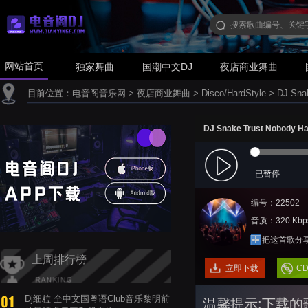
网站首页
独家舞曲
国潮中文DJ
夜店商业舞曲
目前位置：
电音阁音乐网
>
夜店商业舞曲
>
Disco/HardStyle
>
DJ Sna
DJ Snake Trust Nobody Ha
已暂停
编号：22502
音质：320 Kbp
把这首歌分
上周排行榜
立即下载
C
Dj细粒 全中文国粤语Club音乐黎明前
温馨提示:下载