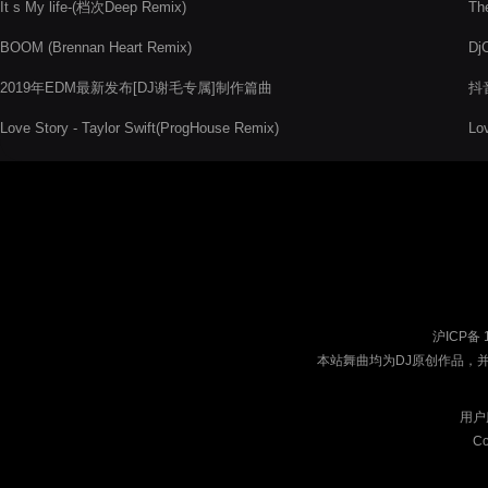
It s My life-(档次Deep Remix)
Th
BOOM (Brennan Heart Remix)
Dj
2019年EDM最新发布[DJ谢毛专属]制作篇曲
抖音
Love Story - Taylor Swift(ProgHouse Remix)
Lo
沪ICP备 
本站舞曲均为DJ原创作品，
用户
Co