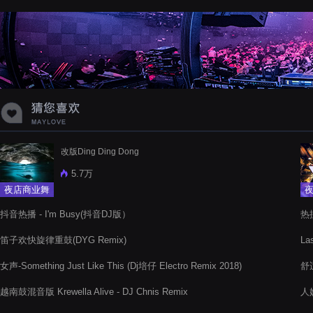
蝉爸爸妈妈爱存在夏天的风是想你的
声音啊
改版Ding Ding Dong
5.7万
夜店商业舞
曲
抖音热播 - I'm Busy(抖音DJ版）
热搜
笛子欢快旋律重鼓(DYG Remix)
La
女声-Something Just Like This (Dj培仔 Electro Remix 2018)
舒
越南鼓混音版 Krewella Alive - DJ Chnis Remix
人