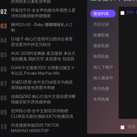
的黑暗多元素私货串烧
怀集Dj宁仔-全女声伤曲当年我堕入爱
播放列表
河你说散就散串烧慢摇
历史记录
柳州DJ小D - Baby 嘟嘟嘟哑私人订
制
收藏歌曲
DJ猛子-精心打造我可以陪你去看星
星送爱河中的宝贝粉丝
最新歌曲
AUG 2019抖音舞曲 夜店慢摇 来自天
推荐歌曲
堂的魔鬼 我的天空 多想爱你 别说我
的眼泪你无所谓 渡我不渡她
他人下载中
DJAK中文慢摇2022 当我娶过她五十
年以后,Private ManYao Mix
他人播放中
丰城DJ乔哲-全中文Club音乐为南昌
琪琪妹缔造包房爱河串烧
昨日热播
连南DjZMZ-精心打造中文国语爱河断
本周热播
情殇百听不厌伤感串烧
贺州Dj小强-全中文国语2018热榜
CLUB音乐新狂潮娱乐KTV热播高清
系列串烧
抖音慢摇串烧2020 TIKTOK
全选
MANYAO NONSTOP
POWERMIXFOR_ADRIANNE飞鸟和