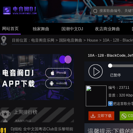
网站首页
独家舞曲
国潮中文DJ
夜店商业舞曲
目前位置：
电音阁音乐网
>
国际电音舞曲
>
House
>
10A - 128 - Black
10A - 128 - BlackCode, Jef
已暂停
编号：23711
音质：320 Kbp
把这首歌分
上周排行榜
立即下载
C
Dj细粒 全中文国粤语Club音乐黎明前
温馨提示:下载