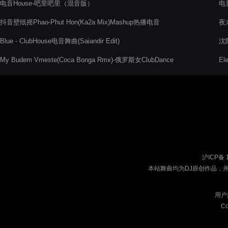
电音House-吧里吧里（混音版）
电
抖音壁纸摇Phao-Phut Hon(Ka2a Mix)Mashup热播电音
夜未
电
Blue - ClubHouse电音舞曲(Saiandir Edit)
沈阳
My Budem Vmeste(Coca Bonga Rmx)-俄罗斯女ClubDance
Ele
沪ICP备 
本站舞曲均为DJ原创作品，
用户
Co