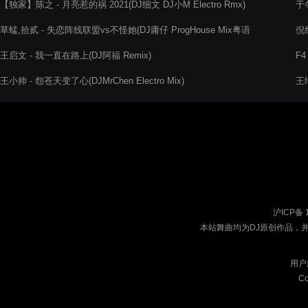
【独家】陈之 - 月亮惹的祸 2021(DJ细文 DJ小M Electro Rmx)
于冬
草蜢,拾贰 - 失恋阵线联盟vs不怪她(DJ庸仔 ProgHouse Mix粤语
倪
男)
王启文 - 我一直在路上(DJ阿福 Remix)
F4
王小帅 - 怨苍天变了心(DJMrChen Electro Mix)
王绎
沪ICP备 
本站舞曲均为DJ原创作品，
用户
Co