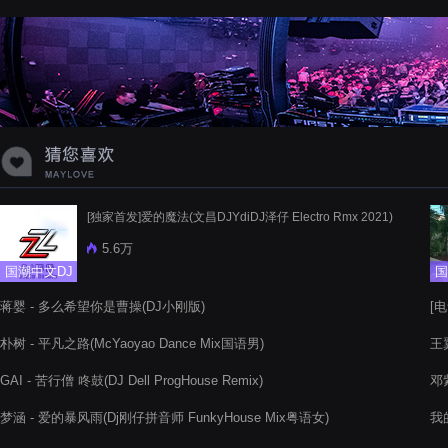
蝉爸爸妈妈爱存在夏天的风是想你的
声音啊
[独家首发]爱的魔法(文昌DJYdiDJ泽仔 Electro Rmx 2021)
5.6万
国潮中文DJ
国
蒋婴 - 多么希望你是曹操(DJ小刚版)
[电
Rm
朴树 - 平凡之路(McYaoyao Dance Mix国语男)
王翼
GAI - 苦行僧 咚鼓(DJ Dell ProgHouse Remix)
邓
梦涵 - 爱的暴风雨(Dj刚仔拼音师 FunkyHouse Mix粤语女)
我