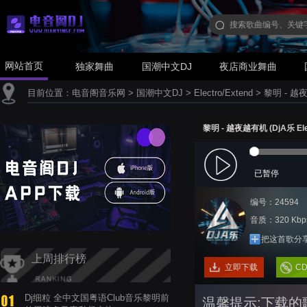
网站首页
独家舞曲
国潮中文DJ
夜店商业舞曲
目前位置：
电音阁音乐网
>
国潮中文DJ
>
Electro/Extend
>
黎明 - 越夜越
黎明 - 越夜越有机 (DjA乐 Ele
已暂停
编号：24594
音质：320 Kbp
把这首歌分
上周排行榜
立即下载
C
Dj细粒 全中文国粤语Club音乐黎明前
温馨提示:下载