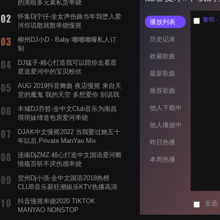
的黑暗多元素私货串烧
怀集Dj宁仔-全女声伤曲当年我堕入爱
黎明 -
播放列表
河你说散就散串烧慢摇
历史记录
柳州DJ小D - Baby 嘟嘟嘟哑私人订
制
收藏歌曲
DJ猛子-精心打造我可以陪你去看星
星送爱河中的宝贝粉丝
最新歌曲
AUG 2019抖音舞曲 夜店慢摇 来自天
推荐歌曲
堂的魔鬼 我的天空 多想爱你 别说我
的眼泪你无所谓 渡我不渡她
他人下载中
丰城DJ乔哲-全中文Club音乐为南昌
琪琪妹缔造包房爱河串烧
他人播放中
DJAK中文慢摇2022 当我娶过她五十
年以后,Private ManYao Mix
昨日热播
连南DjZMZ-精心打造中文国语爱河断
本周热播
情殇百听不厌伤感串烧
贺州Dj小强-全中文国语2018热榜
CLUB音乐新狂潮娱乐KTV热播高清
系列串烧
抖音慢摇串烧2020 TIKTOK
全选
MANYAO NONSTOP
POWERMIXFOR_ADRIANNE飞鸟和