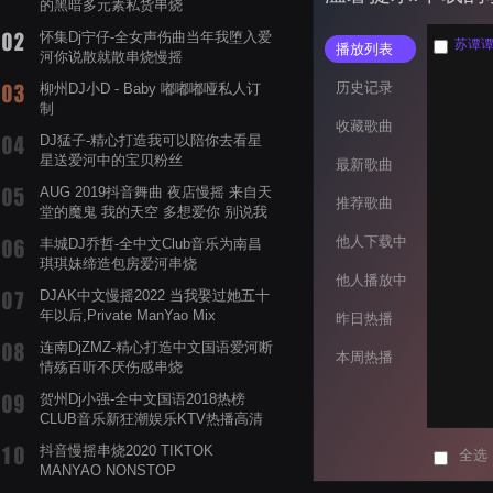
的黑暗多元素私货串烧
怀集Dj宁仔-全女声伤曲当年我堕入爱
苏谭谭
播放列表
河你说散就散串烧慢摇
历史记录
柳州DJ小D - Baby 嘟嘟嘟哑私人订
制
收藏歌曲
DJ猛子-精心打造我可以陪你去看星
星送爱河中的宝贝粉丝
最新歌曲
AUG 2019抖音舞曲 夜店慢摇 来自天
推荐歌曲
堂的魔鬼 我的天空 多想爱你 别说我
的眼泪你无所谓 渡我不渡她
他人下载中
丰城DJ乔哲-全中文Club音乐为南昌
琪琪妹缔造包房爱河串烧
他人播放中
DJAK中文慢摇2022 当我娶过她五十
年以后,Private ManYao Mix
昨日热播
连南DjZMZ-精心打造中文国语爱河断
本周热播
情殇百听不厌伤感串烧
贺州Dj小强-全中文国语2018热榜
CLUB音乐新狂潮娱乐KTV热播高清
系列串烧
抖音慢摇串烧2020 TIKTOK
全选
MANYAO NONSTOP
POWERMIXFOR_ADRIANNE飞鸟和