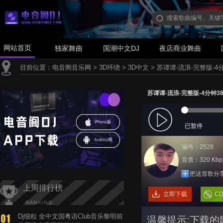
网站首页
独家舞曲
国潮中文DJ
夜店商业舞曲
目前位置：
电音阁音乐网
>
3D环绕
>
3D中文
>
苏谭谭-流浪-完整版-4
苏谭谭-流浪-完整版-4分钟
已暂停
编号：2528
音质：320 Kbp
把这首歌分
上周排行榜
立即下载
C
Dj细粒 全中文国粤语Club音乐黎明前
温馨提示:下载