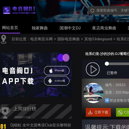
网站首页
独家舞曲
国潮中文DJ
夜店商业舞曲
目前位置：
电音阁音乐网
>
国际电音舞曲
>
其他/Urdergound
>
桂系幻觉
桂系幻觉-沙的沙的-DJ葡萄仔
已暂停
编号：26910
音质：320 Kbp
把这首歌分
上周排行榜
立即下载
C
Dj细粒 全中文国粤语Club音乐黎明前
温馨提示:下载