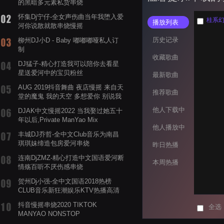
的黑暗多元素私货串烧
怀集Dj宁仔-全女声伤曲当年我堕入爱
桂系幻
播放列表
河你说散就散串烧慢摇
历史记录
柳州DJ小D - Baby 嘟嘟嘟哑私人订
制
收藏歌曲
DJ猛子-精心打造我可以陪你去看星
星送爱河中的宝贝粉丝
最新歌曲
AUG 2019抖音舞曲 夜店慢摇 来自天
推荐歌曲
堂的魔鬼 我的天空 多想爱你 别说我
的眼泪你无所谓 渡我不渡她
他人下载中
DJAK中文慢摇2022 当我娶过她五十
年以后,Private ManYao Mix
他人播放中
丰城DJ乔哲-全中文Club音乐为南昌
琪琪妹缔造包房爱河串烧
昨日热播
连南DjZMZ-精心打造中文国语爱河断
本周热播
情殇百听不厌伤感串烧
贺州Dj小强-全中文国语2018热榜
CLUB音乐新狂潮娱乐KTV热播高清
系列串烧
抖音慢摇串烧2020 TIKTOK
全选
MANYAO NONSTOP
POWERMIXFOR_ADRIANNE飞鸟和