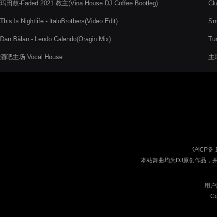
玛田鼓-Faded 2021 教主(Vina House DJ Coffee Bootleg)
Cl
This ls Nightlife - ltaloBrothers(Video Edit)
Sm
Dan Bălan - Lendo Calendo(Oragin Mix)
Tu
酒吧主场 Vocal House
主
沪ICP备 
本站舞曲均为DJ原创作品，
用户
Co