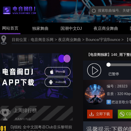
网站首页
独家舞曲
国潮中文DJ
夜店商业舞曲
目前位置：
电音阁音乐网
>
夜店商业舞曲
>
Bounce/宇宙Bounce
>
【电
【电音阁独家】140_雨下整夜(
已暂停
编号：28323
音质：320 Kbp
把这首歌分
上周排行榜
立即下载
C
Dj细粒 全中文国粤语Club音乐黎明前
温馨提示:下载