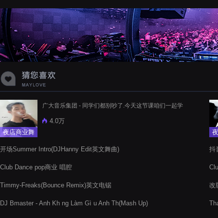
蝉爸爸妈妈爱存在夏天的风是想你的
声音啊
广大音乐集团 - 同学们都别吵了.今天这节课咱们一起学
4.0万
夜店商业舞
曲
开场Summer Intro(DJHanny Edit英文舞曲)
抖音
Club Dance pop商业 唱腔
Cl
Timmy-Freaks(Bounce Remix)英文电锯
改版
DJ Bmaster - Anh Kh ng Làm Gì u Anh Th(Mash Up)
Th