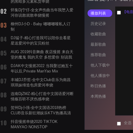
的黑暗多元素私货串烧
怀集Dj宁仔-全女声伤曲当年我堕入爱
【电音
播放列表
河你说散就散串烧慢摇
历史记录
柳州DJ小D - Baby 嘟嘟嘟哑私人订
制
收藏歌曲
DJ猛子-精心打造我可以陪你去看星
星送爱河中的宝贝粉丝
最新歌曲
AUG 2019抖音舞曲 夜店慢摇 来自天
推荐歌曲
堂的魔鬼 我的天空 多想爱你 别说我
的眼泪你无所谓 渡我不渡她
他人下载中
DJAK中文慢摇2022 当我娶过她五十
年以后,Private ManYao Mix
他人播放中
丰城DJ乔哲-全中文Club音乐为南昌
琪琪妹缔造包房爱河串烧
昨日热播
连南DjZMZ-精心打造中文国语爱河断
本周热播
情殇百听不厌伤感串烧
贺州Dj小强-全中文国语2018热榜
CLUB音乐新狂潮娱乐KTV热播高清
系列串烧
抖音慢摇串烧2020 TIKTOK
全选
MANYAO NONSTOP
POWERMIXFOR_ADRIANNE飞鸟和