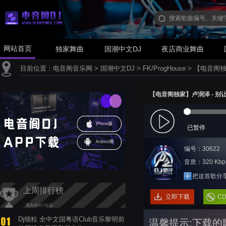
网站首页
独家舞曲
国潮中文DJ
夜店商业舞曲
目前位置：
电音阁音乐网
>
国潮中文DJ
>
FK/ProgHouse
>
【电音阁独家
【电音阁独家】卢润泽 - 别让爱凋
已暂停
编号：30622
音质：320 Kbp
把这首歌分
上周排行榜
立即下载
C
Dj细粒 全中文国粤语Club音乐黎明前
温馨提示:下载