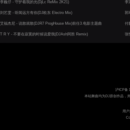
李巍仔 - 守护着我的光(DjLc ReMix 2K21)
李冠
刘艺雯 - 听闻远方有你(DJ欧东 Electro Mix)
郭玲
艾福杰尼 - 说散就散(DJR7 ProgHouse Mix)前任3.电影主题曲
付鹏
T R Y - 不要在寂寞的时候说爱我(DJAsh阿胜 Remix)
张
沪ICP备 
本站舞曲均为DJ原创作品，
用户
Co