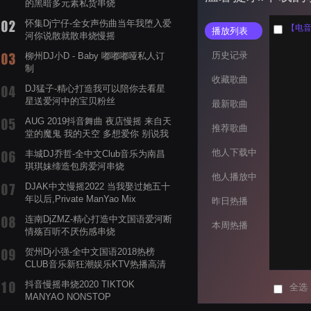
的黑暗多元素私货串烧
怀集Dj宁仔-全女声伤曲当年我堕入爱
播放列表
河你说散就散串烧慢摇
历史记录
柳州DJ小D - Baby 嘟嘟嘟哑私人订
制
收藏歌曲
DJ猛子-精心打造我可以陪你去看星
星送爱河中的宝贝粉丝
最新歌曲
AUG 2019抖音舞曲 夜店慢摇 来自天
推荐歌曲
堂的魔鬼 我的天空 多想爱你 别说我
的眼泪你无所谓 渡我不渡她
他人下载中
丰城DJ乔哲-全中文Club音乐为南昌
琪琪妹缔造包房爱河串烧
他人播放中
DJAK中文慢摇2022 当我娶过她五十
年以后,Private ManYao Mix
昨日热播
连南DjZMZ-精心打造中文国语爱河断
本周热播
情殇百听不厌伤感串烧
贺州Dj小强-全中文国语2018热榜
CLUB音乐新狂潮娱乐KTV热播高清
系列串烧
抖音慢摇串烧2020 TIKTOK
全选
MANYAO NONSTOP
POWERMIXFOR_ADRIANNE飞鸟和