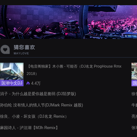
蝉爸爸妈妈爱存在夏天的风是想你的
声音啊
【电音阁独家】木小雅 - 可能否（DJ名龙 ProgHouse Rmx
2018）
国潮中文DJ
国
4.4万
涓子 - 为什么越是爱你越是脆弱 (DJ陌梦版)
徐
孙伯纶 没有情人的情人节(DJMark Remix 越股)
牛奶
徐良、小凌 - 坏女孩（DJ名龙 Remix）
亮声
麻园诗人 - 泸沽湖【M3h Remix】
张玮