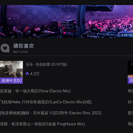
蝉爸爸妈妈爱存在夏天的风是想你的
声音啊
乐乐 - 恰似的爱 (DJ R7版)
4.2万
国潮中文DJ
国
苏星婕 - 等一场大雨(DJSrue Electro Mix)
周
飞轮海Hebe 只对你有感觉(DJLanCe Electro Mix合唱)
刘一
[电音阁独家]魏晗 - 百年孤寂 V2(DJ阿华 Electro Rmx 2022)
爱
张茜 - 有没有那么一首歌(DJ金诚 ProgHouse Mix)
周杰