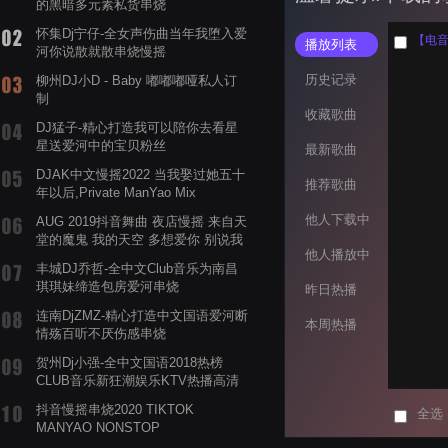
的黑暗多元素私货串烧
怀集Dj宁仔-全女声伤曲当年我堕入爱
【电音阁
播放列表
河你说散就散串烧慢摇
历史记录
柳州DJ小D - Baby 嘟嘟嘟哑私人订
制
收藏歌曲
DJ猛子-精心打造我可以陪你去看星
星送爱河中的宝贝粉丝
最新歌曲
DJAK中文慢摇2022 当我娶过她五十
推荐歌曲
年以后,Private ManYao Mix
他人下载中
AUG 2019抖音舞曲 夜店慢摇 来自天
堂的魔鬼 我的天空 多想爱你 别说我
他人播放中
的眼泪你无所谓 渡我不渡她
丰城DJ乔哲-全中文Club音乐为南昌
琪琪妹缔造包房爱河串烧
昨日热播
连南DjZMZ-精心打造中文国语爱河断
本周热播
情殇百听不厌伤感串烧
贺州Dj小强-全中文国语2018热榜
CLUB音乐新狂潮娱乐KTV热播高清
系列串烧
抖音慢摇串烧2020 TIKTOK
全选
MANYAO NONSTOP
POWERMIXFOR_ADRIANNE飞鸟和