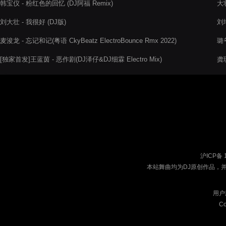
韩宝仪 - 粉红色的回忆 (DJ阿福 Remix)
大壮
刘大壮 - 我很好 (DJ版)
刘
文
麦浚龙 - 忘记和记(粤语 CkyBeatz ElectroBounce Rmx 2022)
璐
[独家首发]王蓝茵 - 恶作剧(DJ泽仔&DJ细霖 Electro Mix)
龚玥
沪ICP备 
本站舞曲均为DJ原创作品，
用户
Co