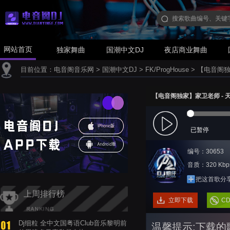
网站首页
独家舞曲
国潮中文DJ
夜店商业舞曲
目前位置：
电音阁音乐网
>
国潮中文DJ
>
FK/ProgHouse
>
【电音阁独家】
【电音阁独家】家卫老师 - 天秤座(
已暂停
编号：30653
音质：320 Kbp
把这首歌分
上周排行榜
立即下载
C
Dj细粒 全中文国粤语Club音乐黎明前
温馨提示:下载