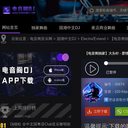
网站首页
独家舞曲
国潮中文DJ
夜店商业舞曲
目前位置：
电音阁音乐网
>
国潮中文DJ
>
Electro/Extend
>
【电音阁独家】
【电音阁独家】大头针 - 爱情是陷阱
已暂停
编号：30674
音质：320 Kbp
把这首歌分
上周排行榜
立即下载
C
Dj细粒 全中文国粤语Club音乐黎明前
温馨提示:下载