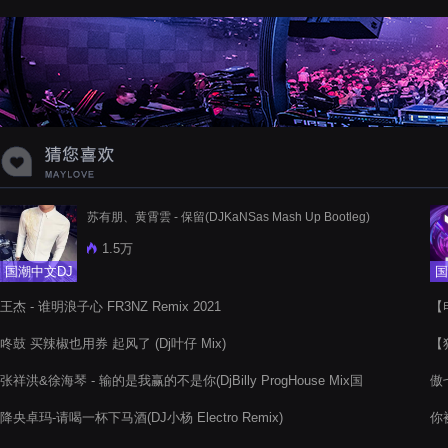
蝉爸爸妈妈爱存在夏天的风是想你的
声音啊
苏有朋、黄霄雲 - 保留(DJKaNSas Mash Up Bootleg)
1.5万
国潮中文DJ
国
王杰 - 谁明浪子心 FR3NZ Remix 2021
【电
Rm
咚鼓 买辣椒也用券 起风了 (Dj叶仔 Mix)
【独
张祥洪&徐海琴 - 输的是我赢的不是你(DjBilly ProgHouse Mix国
傲七
语合唱)
降央卓玛-请喝一杯下马酒(DJ小杨 Electro Remix)
你