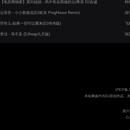
【电音阁独家】莫叫姐姐 - 风中有朵雨做的云(粤语 DJ金诚
柯柯
ProgHouse Rmx)2022
云菲菲 - 小小新娘花(DJ欧东 ProgHouse Remix)
张羽
乔玲儿-如果一切可以重来(DJ伟伟版)
飞轮
李洁 - 等不及 (DJheap九天版)
张国
沪ICP备 
本站舞曲均为DJ原创作品，
用户
Co