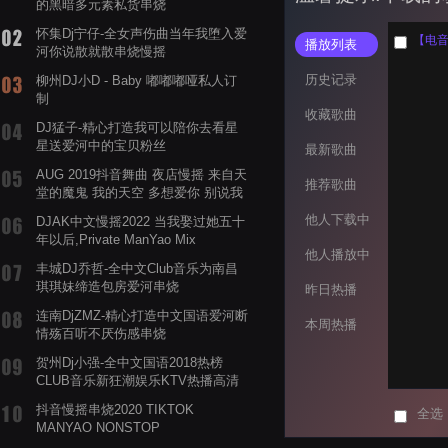
的黑暗多元素私货串烧
怀集Dj宁仔-全女声伤曲当年我堕入爱
【电音阁
播放列表
河你说散就散串烧慢摇
历史记录
柳州DJ小D - Baby 嘟嘟嘟哑私人订
制
收藏歌曲
DJ猛子-精心打造我可以陪你去看星
星送爱河中的宝贝粉丝
最新歌曲
AUG 2019抖音舞曲 夜店慢摇 来自天
推荐歌曲
堂的魔鬼 我的天空 多想爱你 别说我
的眼泪你无所谓 渡我不渡她
他人下载中
DJAK中文慢摇2022 当我娶过她五十
年以后,Private ManYao Mix
他人播放中
丰城DJ乔哲-全中文Club音乐为南昌
琪琪妹缔造包房爱河串烧
昨日热播
连南DjZMZ-精心打造中文国语爱河断
本周热播
情殇百听不厌伤感串烧
贺州Dj小强-全中文国语2018热榜
CLUB音乐新狂潮娱乐KTV热播高清
系列串烧
抖音慢摇串烧2020 TIKTOK
全选
MANYAO NONSTOP
POWERMIXFOR_ADRIANNE飞鸟和