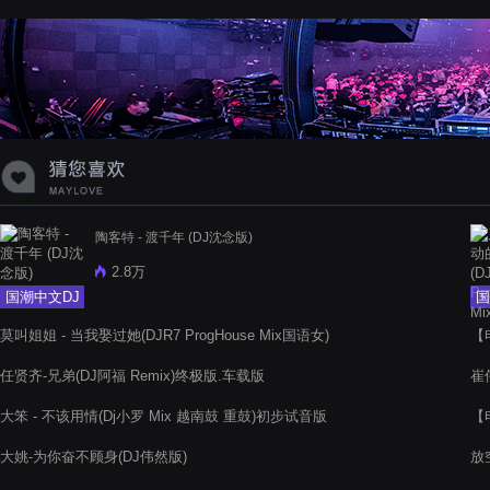
蝉爸爸妈妈爱存在夏天的风是想你的
声音啊
陶客特 - 渡千年 (DJ沈念版)
2.8万
国潮中文DJ
国
莫叫姐姐 - 当我娶过她(DJR7 ProgHouse Mix国语女)
【
Rm
任贤齐-兄弟(DJ阿福 Remix)终极版.车载版
崔
大笨 - 不该用情(Dj小罗 Mix 越南鼓 重鼓)初步试音版
【
Rm
大姚-为你奋不顾身(DJ伟然版)
放