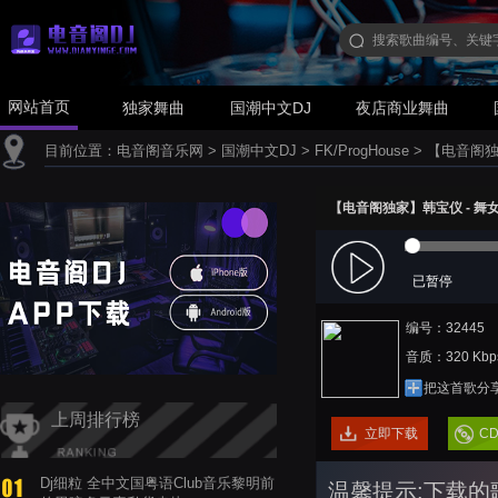
网站首页
独家舞曲
国潮中文DJ
夜店商业舞曲
目前位置：
电音阁音乐网
>
国潮中文DJ
>
FK/ProgHouse
>
【电音阁独家】
【电音阁独家】韩宝仪 - 舞女泪(D
已暂停
编号：32445
音质：320 Kbp
把这首歌分
上周排行榜
立即下载
C
Dj细粒 全中文国粤语Club音乐黎明前
温馨提示:下载