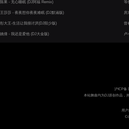
陈果 - 无心睡眠 (DJ阿福 Remix)
等什
王莎莎 - 夜夜想你夜夜难眠 (DJ默涵版)
房东
彤大王-生活让我很讨厌(DJ阳少版)
曾春
姚倩 - 我还是爱他 (DJ大金版)
卢小
沪ICP备 
本站舞曲均为DJ原创作品，
用户
Co