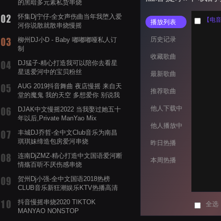
的黑暗多元素私货串烧
怀集Dj宁仔-全女声伤曲当年我堕入爱
【电音阁
播放列表
河你说散就散串烧慢摇
历史记录
柳州DJ小D - Baby 嘟嘟嘟哑私人订
制
收藏歌曲
DJ猛子-精心打造我可以陪你去看星
星送爱河中的宝贝粉丝
最新歌曲
AUG 2019抖音舞曲 夜店慢摇 来自天
推荐歌曲
堂的魔鬼 我的天空 多想爱你 别说我
的眼泪你无所谓 渡我不渡她
他人下载中
DJAK中文慢摇2022 当我娶过她五十
年以后,Private ManYao Mix
他人播放中
丰城DJ乔哲-全中文Club音乐为南昌
琪琪妹缔造包房爱河串烧
昨日热播
连南DjZMZ-精心打造中文国语爱河断
本周热播
情殇百听不厌伤感串烧
贺州Dj小强-全中文国语2018热榜
CLUB音乐新狂潮娱乐KTV热播高清
系列串烧
抖音慢摇串烧2020 TIKTOK
全选
MANYAO NONSTOP
POWERMIXFOR_ADRIANNE飞鸟和