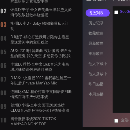
的黑暗多元素私货串烧
怀集Dj宁仔-全女声伤曲当年我堕入爱
GooG
播放列表
河你说散就散串烧慢摇
历史记录
柳州DJ小D - Baby 嘟嘟嘟哑私人订
制
收藏歌曲
DJ猛子-精心打造我可以陪你去看星
星送爱河中的宝贝粉丝
最新歌曲
AUG 2019抖音舞曲 夜店慢摇 来自天
推荐歌曲
堂的魔鬼 我的天空 多想爱你 别说我
的眼泪你无所谓 渡我不渡她
他人下载中
丰城DJ乔哲-全中文Club音乐为南昌
琪琪妹缔造包房爱河串烧
他人播放中
DJAK中文慢摇2022 当我娶过她五十
年以后,Private ManYao Mix
昨日热播
连南DjZMZ-精心打造中文国语爱河断
本周热播
情殇百听不厌伤感串烧
贺州Dj小强-全中文国语2018热榜
CLUB音乐新狂潮娱乐KTV热播高清
系列串烧
抖音慢摇串烧2020 TIKTOK
全选
MANYAO NONSTOP
POWERMIXFOR_ADRIANNE飞鸟和