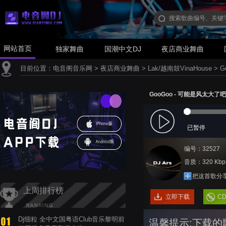
网站首页
独家舞曲
国潮中文DJ
夜店商业舞曲
目前位置：
电音阁音乐网
>
夜店商业舞曲
>
Lak/越南鼓VinaHouse
>
G
GooGoo - 可能是风太大了吧(Ar
已暂停
编号：32527
音质：320 Kbp
把这首歌分
上周排行榜
立即下载
C
Dj细粒 全中文国粤语Club音乐黎明前
温馨提示:下载