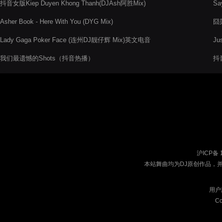
抖音女版Kiep Duyen Khong Thanh(DJAsh阿胜Mix)
Sa
Asher Book - Here With You (DYG Mix)
囧架
Lady Gaga Poker Face (连州DJ靓仔辉 Mix)英文电音
Ju
我们最遗憾的Shots（抖音热播）
抖音
沪ICP备 
本站舞曲均为DJ原创作品，
用户
Co