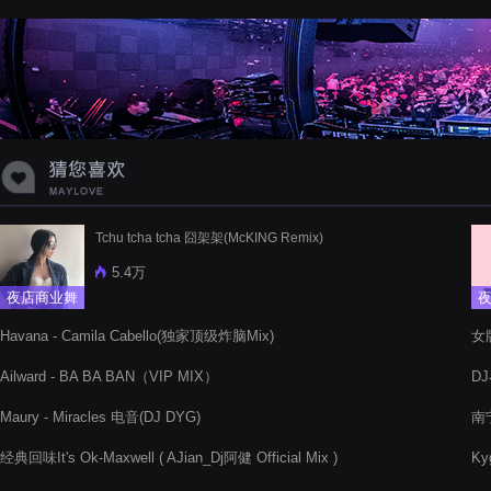
蝉爸爸妈妈爱存在夏天的风是想你的
声音啊
Tchu tcha tcha 囧架架(McKING Remix)
5.4万
夜店商业舞
曲
Havana - Camila Cabello(独家顶级炸脑Mix)
女版
Ailward - BA BA BAN（VIP MIX）
D
Maury - Miracles 电音(DJ DYG)
南
经典回味It's Ok-Maxwell ( AJian_Dj阿健 Official Mix )
Ky