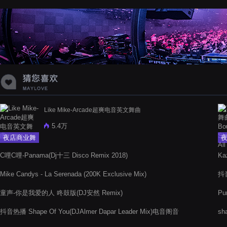
蝉爸爸妈妈爱存在夏天的风是想你的
声音啊
Like Mike-Arcade超爽电音英文舞曲
5.4万
夜店商业舞
曲
C哩C哩-Panama(Dj十三 Disco Remix 2018)
Ka
Mike Candys - La Serenada (200K Exclusive Mix)
抖音
童声-你是我爱的人 咚鼓版(DJ安然 Remix)
Pu
抖音热播 Shape Of You(DJAlmer Dapar Leader Mix)电音阁音
sh
乐网
Re