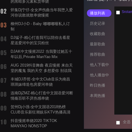
的黑暗多元素私货串烧
怀集Dj宁仔-全女声伤曲当年我堕入爱
Srola
播放列表
河你说散就散串烧慢摇
历史记录
柳州DJ小D - Baby 嘟嘟嘟哑私人订
制
收藏歌曲
DJ猛子-精心打造我可以陪你去看星
星送爱河中的宝贝粉丝
最新歌曲
DJAK中文慢摇2022 当我娶过她五十
推荐歌曲
年以后,Private ManYao Mix
他人下载中
AUG 2019抖音舞曲 夜店慢摇 来自天
堂的魔鬼 我的天空 多想爱你 别说我
他人播放中
的眼泪你无所谓 渡我不渡她
丰城DJ乔哲-全中文Club音乐为南昌
琪琪妹缔造包房爱河串烧
昨日热播
连南DjZMZ-精心打造中文国语爱河断
本周热播
情殇百听不厌伤感串烧
贺州Dj小强-全中文国语2018热榜
CLUB音乐新狂潮娱乐KTV热播高清
系列串烧
抖音慢摇串烧2020 TIKTOK
全选
MANYAO NONSTOP
POWERMIXFOR_ADRIANNE飞鸟和