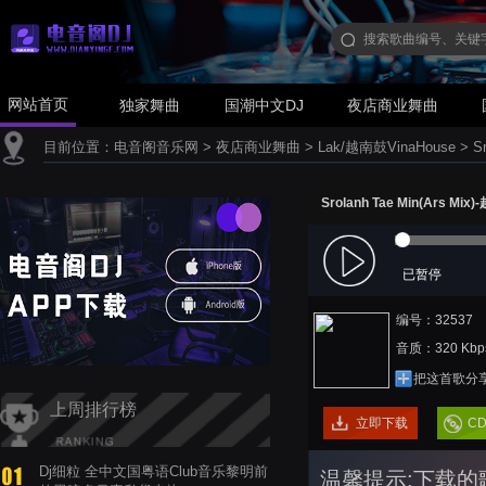
网站首页
独家舞曲
国潮中文DJ
夜店商业舞曲
目前位置：
电音阁音乐网
>
夜店商业舞曲
>
Lak/越南鼓VinaHouse
>
S
Srolanh Tae Min(Ars Mix
已暂停
编号：32537
音质：320 Kbp
把这首歌分
上周排行榜
立即下载
C
Dj细粒 全中文国粤语Club音乐黎明前
温馨提示:下载