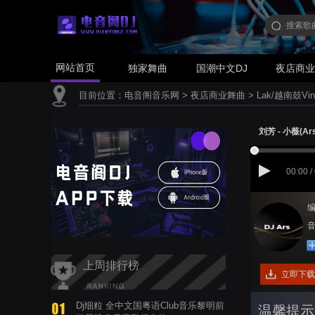
网站首页
独家舞曲
国潮中文DJ
夜店商
目前位置：
电音阁音乐网
>
夜店商业舞曲
>
Lak/越南鼓Vin
刘芳 - 小薇(Ars
00:00 /
编
音
上周排行榜
立即下载
Dj细粒 全中文国粤语Club音乐黎明前
温馨提示