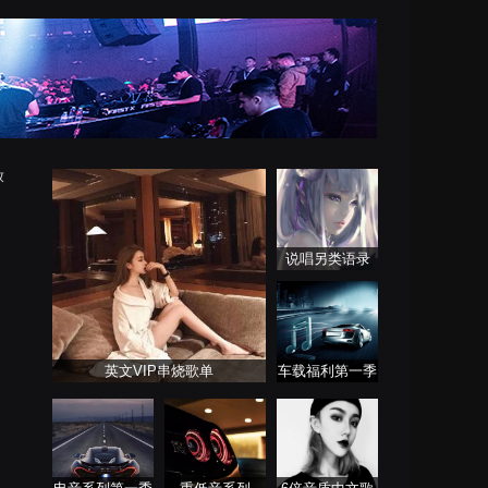
放
说唱另类语录
英文VIP串烧歌单
车载福利第一季