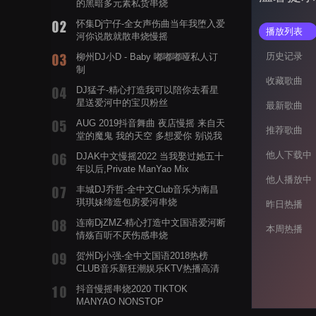
的黑暗多元素私货串烧
怀集Dj宁仔-全女声伤曲当年我堕入爱
播放列表
河你说散就散串烧慢摇
历史记录
柳州DJ小D - Baby 嘟嘟嘟哑私人订
制
收藏歌曲
DJ猛子-精心打造我可以陪你去看星
星送爱河中的宝贝粉丝
最新歌曲
AUG 2019抖音舞曲 夜店慢摇 来自天
推荐歌曲
堂的魔鬼 我的天空 多想爱你 别说我
的眼泪你无所谓 渡我不渡她
他人下载中
DJAK中文慢摇2022 当我娶过她五十
年以后,Private ManYao Mix
他人播放中
丰城DJ乔哲-全中文Club音乐为南昌
琪琪妹缔造包房爱河串烧
昨日热播
连南DjZMZ-精心打造中文国语爱河断
本周热播
情殇百听不厌伤感串烧
贺州Dj小强-全中文国语2018热榜
CLUB音乐新狂潮娱乐KTV热播高清
系列串烧
抖音慢摇串烧2020 TIKTOK
MANYAO NONSTOP
POWERMIXFOR_ADRIANNE飞鸟和