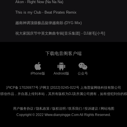
Akon - Right Now (Na Na Na)
This is my Club - Beat Pirates Remix
越南神调顶级极品旋律越南鼓-(DYG Mix)
祝大家国庆节中英文舞曲专辑[音乐集团] - DJ谢毛[小号]
下载电音阁客户端
iPhone版
Android版
公众号
沪ICP备 17026977号
沪网文 [2022] 0245-022号
上海普寐网络科技有限公司
J原创作品，并自愿上传到本站，其所有版权为DJ及所属公司拥有，如有侵犯到你的
用户服务协议
/
隐私政策
/
版权说明
/
联系我们
/
投诉建议
/
网站地图
Copyright © 2022 Www.dianyingge.Com All Rights Reserved.