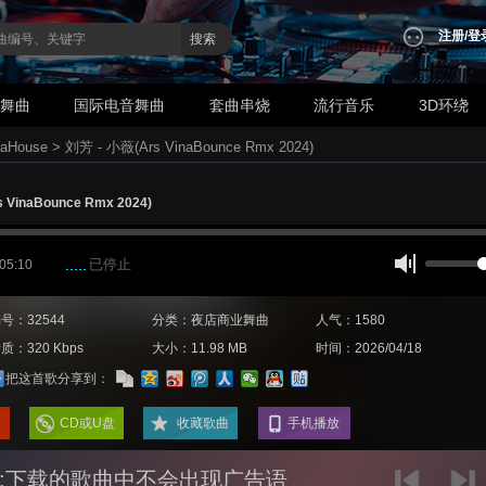
注册
/
登
搜索
业舞曲
国际电音舞曲
套曲串烧
流行音乐
3D环绕
aHouse
>
刘芳 - 小薇(Ars VinaBounce Rmx 2024)
 VinaBounce Rmx 2024)
已停止
 05:10
号：32544
分类：夜店商业舞曲
人气：1580
质：320 Kbps
大小：11.98 MB
时间：2026/04/18
把这首歌分享到：
CD或U盘
收藏歌曲
手机播放
:下载的歌曲中不会出现广告语