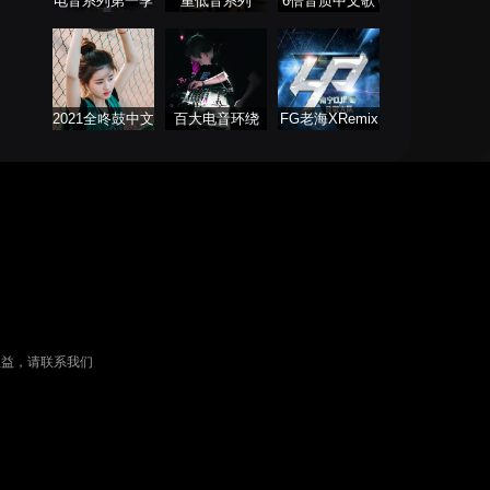
电音系列第一季
重低音系列
6倍音质中文歌
曲
2021全咚鼓中文
百大电音环绕
FG老海XRemix
歌曲大全
车载专属
经典语录开场
权益，请联系我们