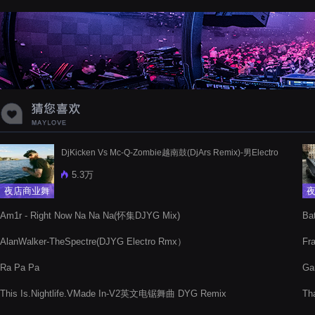
蝉爸爸妈妈爱存在夏天的风是想你的
声音啊
DjKicken Vs Mc-Q-Zombie越南鼓(DjArs Remix)-男Electro
5.3万
夜店商业舞
曲
Am1r - Right Now Na Na Na(怀集DJYG Mix)
Ba
AlanWalker-TheSpectre(DJYG Electro Rmx）
Fr
Ra Pa Pa
Ga
This Is.Nightlife.VMade In-V2英文电锯舞曲 DYG Remix
Th