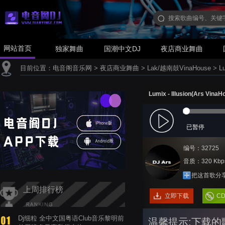
网站首页
独家舞曲
国潮中文DJ
夜店商业舞曲
目前位置：
电音阁音乐网
>
夜店商业舞曲
>
Lak/越南鼓VinaHouse
>
L
Lumix - Illusion(Ars Vin
已暂停
编号：32725
音质：320 Kbp
把这首歌分
上周排行榜
立即下载
C
Dj细粒 全中文国粤语Club音乐黎明前
温馨提示:下载