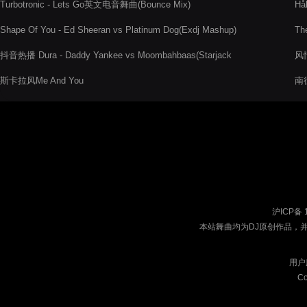
Turbotronic - Lets Go英文电音舞曲(Bounce Mix)
Hå
Shape Of You - Ed Sheeran vs Platinum Dog(Exdj Mashup)
Th
抖音热播 Dura - Daddy Yankee vs Moombahbaas(Starjack
风情
Refresh)
斯卡拉风Me And You
南征
沪ICP备 
本站舞曲均为DJ原创作品，
用户
Co