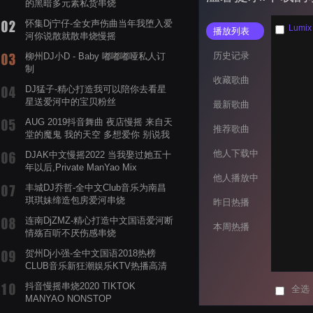
的黑暗多元素私货串烧
怀集Dj宁仔-全女声伤曲当年我堕入爱
Lumix
播放列表
河你说散就散串烧慢摇
历史记录
柳州DJ小D - Baby 嘟嘟嘟哑私人订
制
收藏歌曲
DJ猛子-精心打造我可以陪你去看星
星送爱河中的宝贝粉丝
最新歌曲
AUG 2019抖音舞曲 夜店慢摇 来自天
推荐歌曲
堂的魔鬼 我的天空 多想爱你 别说我
的眼泪你无所谓 渡我不渡她
他人下载中
DJAK中文慢摇2022 当我娶过她五十
年以后,Private ManYao Mix
他人播放中
丰城DJ乔哲-全中文Club音乐为南昌
琪琪妹缔造包房爱河串烧
昨日热播
连南DjZMZ-精心打造中文国语爱河断
本周热播
情殇百听不厌伤感串烧
贺州Dj小强-全中文国语2018热榜
CLUB音乐新狂潮娱乐KTV热播高清
系列串烧
抖音慢摇串烧2020 TIKTOK
全选
MANYAO NONSTOP
POWERMIXFOR_ADRIANNE飞鸟和