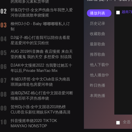
的黑暗多元素私货串烧
怀集Dj宁仔-全女声伤曲当年我堕入爱
越南7妹 
播放列表
河你说散就散串烧慢摇
历史记录
柳州DJ小D - Baby 嘟嘟嘟哑私人订
制
收藏歌曲
DJ猛子-精心打造我可以陪你去看星
星送爱河中的宝贝粉丝
最新歌曲
AUG 2019抖音舞曲 夜店慢摇 来自天
推荐歌曲
堂的魔鬼 我的天空 多想爱你 别说我
的眼泪你无所谓 渡我不渡她
他人下载中
DJAK中文慢摇2022 当我娶过她五十
年以后,Private ManYao Mix
他人播放中
丰城DJ乔哲-全中文Club音乐为南昌
琪琪妹缔造包房爱河串烧
昨日热播
连南DjZMZ-精心打造中文国语爱河断
本周热播
情殇百听不厌伤感串烧
贺州Dj小强-全中文国语2018热榜
CLUB音乐新狂潮娱乐KTV热播高清
系列串烧
抖音慢摇串烧2020 TIKTOK
全选
MANYAO NONSTOP
POWERMIXFOR_ADRIANNE飞鸟和