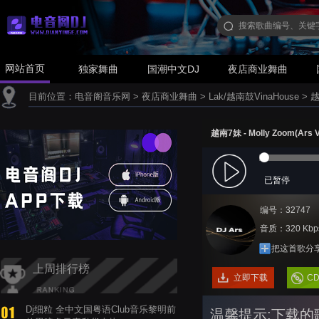
网站首页
独家舞曲
国潮中文DJ
夜店商业舞曲
目前位置：
电音阁音乐网
>
夜店商业舞曲
>
Lak/越南鼓VinaHouse
>
越
越南7妹 - Molly Zoom(Ars 
已暂停
编号：32747
音质：320 Kbp
把这首歌分
上周排行榜
立即下载
C
Dj细粒 全中文国粤语Club音乐黎明前
温馨提示:下载