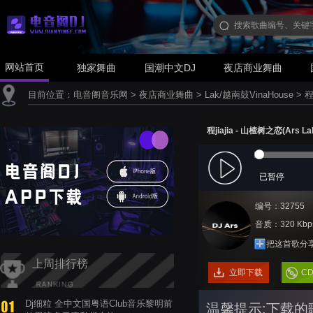
网站首页
独家舞曲
国潮中文DJ
夜店商业舞曲
目前位置：
电音阁音乐网
>
夜店商业舞曲
>
Lak/越南鼓VinaHouse
>
程
程jiajia - 山楂树之恋(Ars La
已暂停
编号：32755
音质：320 Kbp
把这首歌分
上周排行榜
立即下载
C
Dj细粒 全中文国粤语Club音乐黎明前
温馨提示:下载