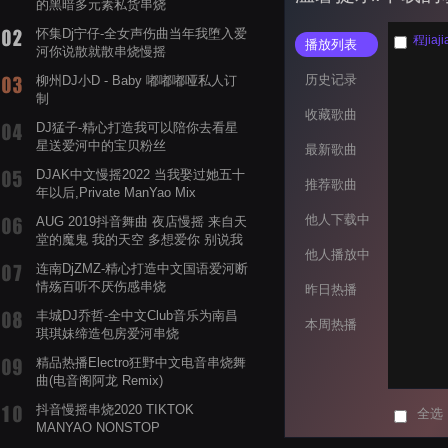
的黑暗多元素私货串烧
怀集Dj宁仔-全女声伤曲当年我堕入爱
程jiaj
播放列表
河你说散就散串烧慢摇
历史记录
柳州DJ小D - Baby 嘟嘟嘟哑私人订
制
收藏歌曲
DJ猛子-精心打造我可以陪你去看星
星送爱河中的宝贝粉丝
最新歌曲
DJAK中文慢摇2022 当我娶过她五十
推荐歌曲
年以后,Private ManYao Mix
他人下载中
AUG 2019抖音舞曲 夜店慢摇 来自天
堂的魔鬼 我的天空 多想爱你 别说我
他人播放中
的眼泪你无所谓 渡我不渡她
连南DjZMZ-精心打造中文国语爱河断
情殇百听不厌伤感串烧
昨日热播
丰城DJ乔哲-全中文Club音乐为南昌
本周热播
琪琪妹缔造包房爱河串烧
精品热播Electro狂野中文电音串烧舞
曲(电音阁阿龙 Remix)
抖音慢摇串烧2020 TIKTOK
全选
MANYAO NONSTOP
POWERMIXFOR_ADRIANNE飞鸟和