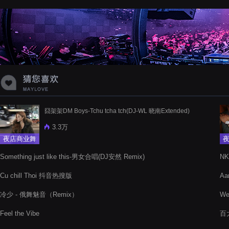
蝉爸爸妈妈爱存在夏天的风是想你的
声音啊
囧架架DM Boys-Tchu tcha tch(DJ-WL 晓南Extended)
3.3万
夜店商业舞
曲
Something just like this-男女合唱(DJ安然 Remix)
N
Cu chill Thoi 抖音热搜版
Aa
冷少 - 俄舞魅音（Remix）
We
Feel the Vibe
百大