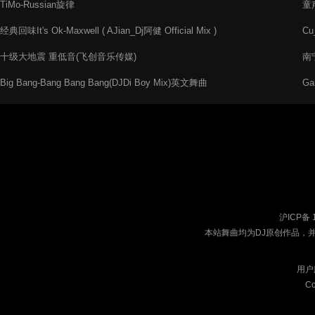
TiMo-Russian旋律
童声
经典回味It's Ok-Maxwell ( AJian_Dj阿健 Official Mix )
Cu
十级大地震 重低音(飞创音乐传媒)
南
Big Bang-Bang Bang Bang(DJDi Boy Mix)英文舞曲
Ga
沪ICP备 
本站舞曲均为DJ原创作品，
用户
Co