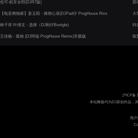
也可-机车女郎(DJR7版)
莫
【电音阁独家】姜玉阳 - 痛彻心扉(DJPad仔 ProgHouse Rmx
大笨
2022)
林子祥 叶倩文 - 选择（DJ刚仔Bootgle)
抖音
王佳杨 - 孤独 (DJ阿福 ProgHouse Remix)车载版
陈慧
沪ICP备 
本站舞曲均为DJ原创作品，
用户
Co