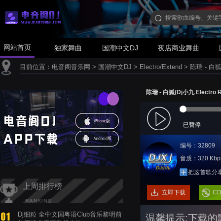
网站首页
独家舞曲
国潮中文DJ
夜店商业舞曲
目前位置：
电音阁音乐网
>
国潮中文DJ
>
Electro/Extend
>
陈瑞 - 白狐(
陈瑞 - 白狐(Dj小九 Electro R
已暂停
编号：32809
音质：320 Kbp
把这首歌分
上周排行榜
立即下载
C
Dj细粒 全中文国粤语Club音乐黎明前
温馨提示:下载