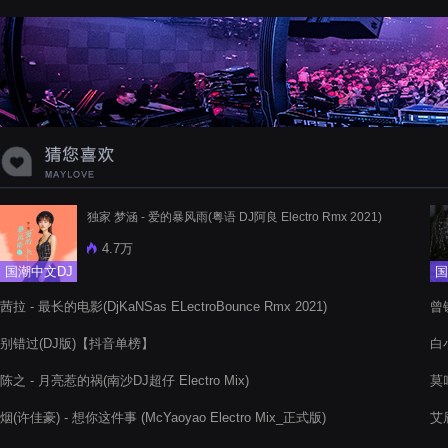
蝉爸爸妈妈爱存在夏天的风是想你的
声音啊
独家 梦涵 - 爱的暴风雨(粤语 DJ阿良 Electro Rmx 2021)
4.7万
国潮中文DJ
国
茜拉 - 最长的电影(DjKaNSas ELectroBounce Rmx 2021)
曾铁
Pr
别错过(DJ版)【抖音单榜】
白小
陈之 - 月亮惹的祸(南沙DJ超仔 Electro Mix)
莫
烟(许佳豪) - 想你这件事 (McYaoyao Electro Mix_正式版)
艾辰