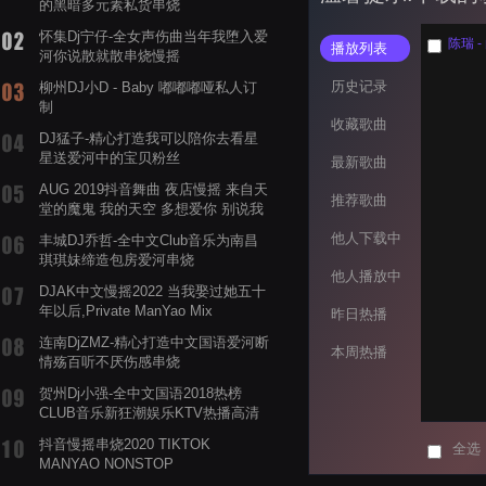
的黑暗多元素私货串烧
怀集Dj宁仔-全女声伤曲当年我堕入爱
陈瑞 - 
播放列表
河你说散就散串烧慢摇
历史记录
柳州DJ小D - Baby 嘟嘟嘟哑私人订
制
收藏歌曲
DJ猛子-精心打造我可以陪你去看星
星送爱河中的宝贝粉丝
最新歌曲
AUG 2019抖音舞曲 夜店慢摇 来自天
推荐歌曲
堂的魔鬼 我的天空 多想爱你 别说我
的眼泪你无所谓 渡我不渡她
他人下载中
丰城DJ乔哲-全中文Club音乐为南昌
琪琪妹缔造包房爱河串烧
他人播放中
DJAK中文慢摇2022 当我娶过她五十
年以后,Private ManYao Mix
昨日热播
连南DjZMZ-精心打造中文国语爱河断
本周热播
情殇百听不厌伤感串烧
贺州Dj小强-全中文国语2018热榜
CLUB音乐新狂潮娱乐KTV热播高清
系列串烧
抖音慢摇串烧2020 TIKTOK
全选
MANYAO NONSTOP
POWERMIXFOR_ADRIANNE飞鸟和