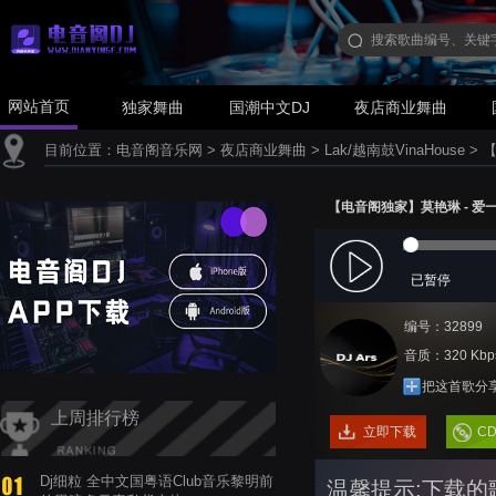
网站首页
独家舞曲
国潮中文DJ
夜店商业舞曲
目前位置：
电音阁音乐网
>
夜店商业舞曲
>
Lak/越南鼓VinaHouse
>
【
【电音阁独家】莫艳琳 - 爱一点(A
已暂停
编号：32899
音质：320 Kbp
把这首歌分
上周排行榜
立即下载
C
Dj细粒 全中文国粤语Club音乐黎明前
温馨提示:下载