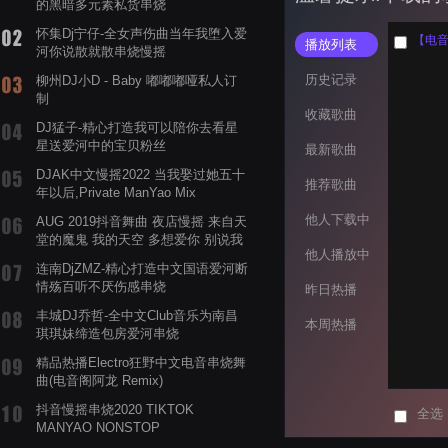
的黑暗多元素私货串烧
怀集Dj宁仔-全女声伤曲当年我堕入爱
【电音阁
播放列表
河你说散就散串烧慢摇
历史记录
柳州DJ小D - Baby 嘟嘟嘟哑私人订
制
收藏歌曲
DJ猛子-精心打造我可以陪你去看星
星送爱河中的宝贝粉丝
最新歌曲
DJAK中文慢摇2022 当我娶过她五十
推荐歌曲
年以后,Private ManYao Mix
他人下载中
AUG 2019抖音舞曲 夜店慢摇 来自天
堂的魔鬼 我的天空 多想爱你 别说我
他人播放中
的眼泪你无所谓 渡我不渡她
连南DjZMZ-精心打造中文国语爱河断
情殇百听不厌伤感串烧
昨日热播
丰城DJ乔哲-全中文Club音乐为南昌
本周热播
琪琪妹缔造包房爱河串烧
精品热播Electro狂野中文电音串烧舞
曲(电音阁阿龙 Remix)
抖音慢摇串烧2020 TIKTOK
全选
MANYAO NONSTOP
POWERMIXFOR_ADRIANNE飞鸟和