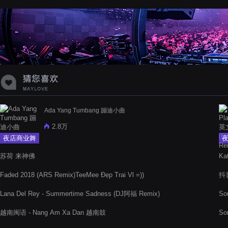
蝉爸爸妈妈爱存在夏天的风是想你的
声音啊
Ada Yang Tumbang 蹦迪小曲
2.8万
夜店商业舞
曲
苏荷 来神佛
Ka
Faded 2018 (ARS Remix)TeeMee Đẹp Trai Vl =))
抖音
Lana Del Rey - Summertime Sadness (DJ阿福 Remix)
So
越南闽语 - Nang Am Xa Dan 越南鼓
So