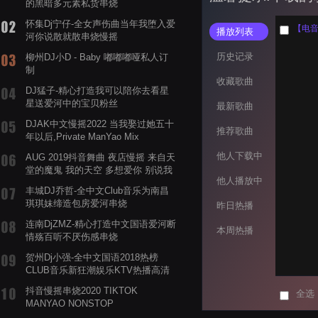
的黑暗多元素私货串烧
怀集Dj宁仔-全女声伤曲当年我堕入爱
【电音阁
播放列表
河你说散就散串烧慢摇
历史记录
柳州DJ小D - Baby 嘟嘟嘟哑私人订
制
收藏歌曲
DJ猛子-精心打造我可以陪你去看星
星送爱河中的宝贝粉丝
最新歌曲
DJAK中文慢摇2022 当我娶过她五十
推荐歌曲
年以后,Private ManYao Mix
他人下载中
AUG 2019抖音舞曲 夜店慢摇 来自天
堂的魔鬼 我的天空 多想爱你 别说我
他人播放中
的眼泪你无所谓 渡我不渡她
丰城DJ乔哲-全中文Club音乐为南昌
琪琪妹缔造包房爱河串烧
昨日热播
连南DjZMZ-精心打造中文国语爱河断
本周热播
情殇百听不厌伤感串烧
贺州Dj小强-全中文国语2018热榜
CLUB音乐新狂潮娱乐KTV热播高清
系列串烧
抖音慢摇串烧2020 TIKTOK
全选
MANYAO NONSTOP
POWERMIXFOR_ADRIANNE飞鸟和