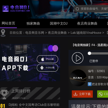
网站首页
独家舞曲
国潮中文DJ
夜店商业舞曲
目前位置：
电音阁音乐网
>
夜店商业舞曲
>
Lak/越南鼓VinaHouse
>
【
【电音阁独家】F4 - 流星雨(Ars
已暂停
编号：32901
音质：320 Kbp
把这首歌分
上周排行榜
立即下载
C
Dj细粒 全中文国粤语Club音乐黎明前
温馨提示:下载