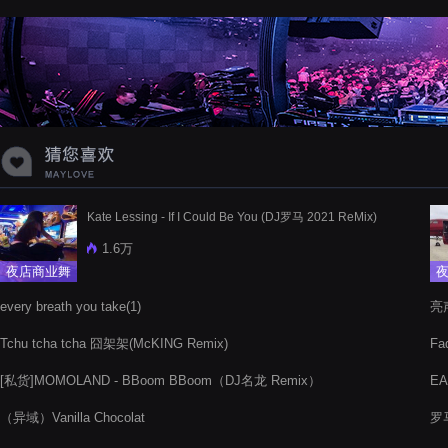
蝉爸爸妈妈爱存在夏天的风是想你的
声音啊
Kate Lessing - If I Could Be You (DJ罗马 2021 ReMix)
1.6万
夜店商业舞
曲
every breath you take(1)
亮声
Tchu tcha tcha 囧架架(McKING Remix)
Fa
[私货]MOMOLAND - BBoom BBoom（DJ名龙 Remix）
EA
（异域）Vanilla Chocolat
罗马