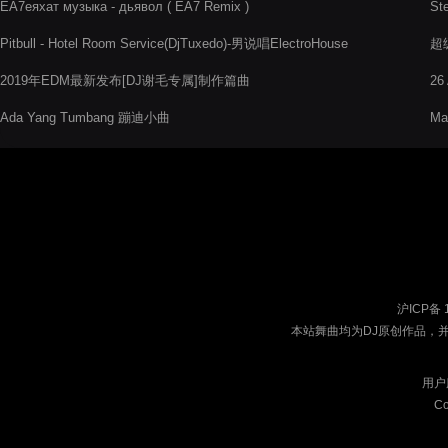
EA7еяхат музыка - дьявол ( EA7 Remix )
St
Pitbull - Hotel Room Service(DjTuxedo)-男说唱ElectroHouse
超
2019年EDM最新发布[DJ谢毛专属]制作篇曲
26
Ada Yang Tumbang 蹦迪小曲
Ma
沪ICP备 
本站舞曲均为DJ原创作品，
用户
Co