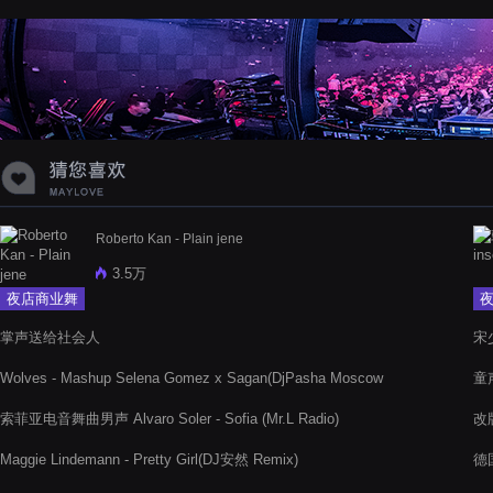
蝉爸爸妈妈爱存在夏天的风是想你的
声音啊
Roberto Kan - Plain jene
3.5万
夜店商业舞
曲
掌声送给社会人
宋
Wolves - Mashup Selena Gomez x Sagan(DjPasha Moscow
童
Mix)
索菲亚电音舞曲男声 Alvaro Soler - Sofia (Mr.L Radio)
改版
Maggie Lindemann - Pretty Girl(DJ安然 Remix)
德国