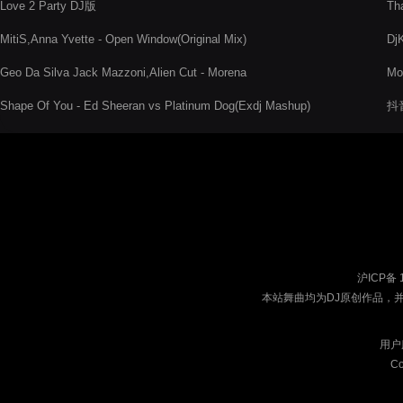
Love 2 Party DJ版
Tha
MitiS,Anna Yvette - Open Window(Original Mix)
Dj
Geo Da Silva Jack Mazzoni,Alien Cut - Morena
Mo
Shape Of You - Ed Sheeran vs Platinum Dog(Exdj Mashup)
抖音
沪ICP备 
本站舞曲均为DJ原创作品，
用户
Co