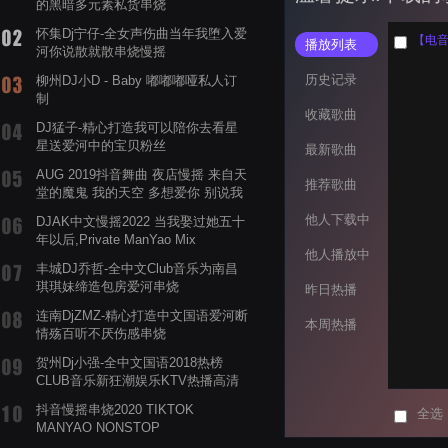
的黑暗多元素私货串烧
怀集Dj宁仔-全女声伤曲当年我堕入爱
【电音阁
播放列表
河你说散就散串烧慢摇
历史记录
柳州DJ小D - Baby 嘟嘟嘟哑私人订
制
收藏歌曲
DJ猛子-精心打造我可以陪你去看星
星送爱河中的宝贝粉丝
最新歌曲
AUG 2019抖音舞曲 夜店慢摇 来自天
推荐歌曲
堂的魔鬼 我的天空 多想爱你 别说我
的眼泪你无所谓 渡我不渡她
他人下载中
DJAK中文慢摇2022 当我娶过她五十
年以后,Private ManYao Mix
他人播放中
丰城DJ乔哲-全中文Club音乐为南昌
琪琪妹缔造包房爱河串烧
昨日热播
连南DjZMZ-精心打造中文国语爱河断
本周热播
情殇百听不厌伤感串烧
贺州Dj小强-全中文国语2018热榜
CLUB音乐新狂潮娱乐KTV热播高清
系列串烧
抖音慢摇串烧2020 TIKTOK
全选
MANYAO NONSTOP
POWERMIXFOR_ADRIANNE飞鸟和