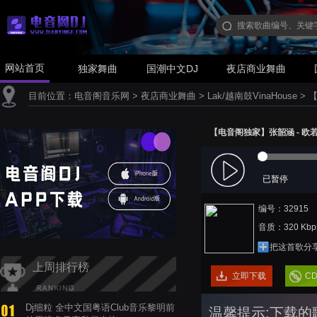
网站首页
独家舞曲
国潮中文DJ
夜店商业舞曲
目前位置：
电音阁音乐网
>
夜店商业舞曲
>
Lak/越南鼓VinaHouse
>
【
【电音阁独家】张韶涵 - 欧若拉(A
已暂停
编号：32915
音质：320 Kbp
把这首歌分
上周排行榜
立即下载
C
Dj细粒 全中文国粤语Club音乐黎明前
温馨提示:下载