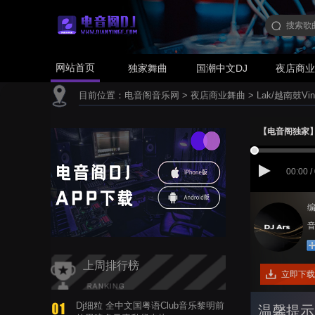
网站首页
独家舞曲
国潮中文DJ
夜店商
目前位置：
电音阁音乐网
>
夜店商业舞曲
>
Lak/越南鼓Vin
【电音阁独家】张学友
00:00 /
编
音
上周排行榜
立即下载
Dj细粒 全中文国粤语Club音乐黎明前
温馨提示