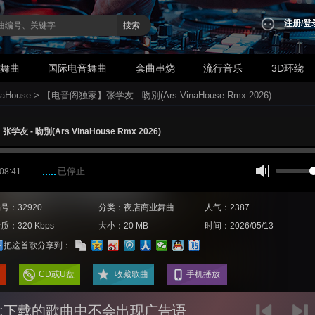
注册
/
登
搜索
业舞曲
国际电音舞曲
套曲串烧
流行音乐
3D环绕
aHouse
>
【电音阁独家】张学友 - 吻別(Ars VinaHouse Rmx 2026)
 - 吻別(Ars VinaHouse Rmx 2026)
已停止
 08:41
号：32920
分类：夜店商业舞曲
人气：2387
质：320 Kbps
大小：20 MB
时间：2026/05/13
把这首歌分享到：
CD或U盘
收藏歌曲
手机播放
:下载的歌曲中不会出现广告语