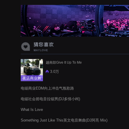
蝉爸爸妈妈爱存在夏天的风是想你的
声音啊
越南鼓Give It Up To Me
3.0万
夜店商业舞
曲
电锯商业EDM向上冲击气氛歌路
电锯社会摇电音拉锯男(DJ多情小柯)
What Is Love
Something Just Like This英文电音舞曲(DJ阿亮 Mix)