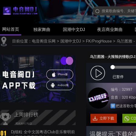
网站首页
独家舞曲
国潮中文DJ
夜店商业舞曲
目前位置：
电音阁音乐网
>
国潮中文DJ
>
FK/ProgHouse
>
乌兰图雅 - 
乌兰图雅 - 火辣辣的情歌(DJ菜仔 
已暂停
编号：32997
音质：320 Kbp
把这首歌分
上周排行榜
立即下载
C
Dj细粒 全中文国粤语Club音乐黎明前
温馨提示:下载