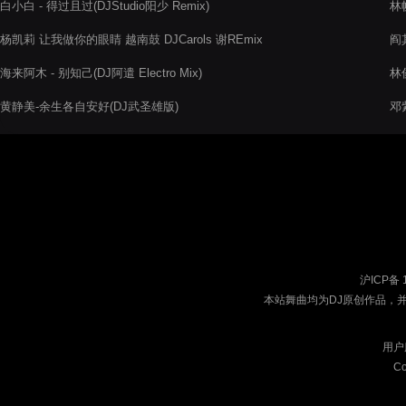
白小白 - 得过且过(DJStudio阳少 Remix)
林帆
杨凯莉 让我做你的眼睛 越南鼓 DJCarols 谢REmix
阎其
海来阿木 - 别知己(DJ阿遣 Electro Mix)
林
黄静美-余生各自安好(DJ武圣雄版)
邓紫
沪ICP备 
本站舞曲均为DJ原创作品，
用户
Co