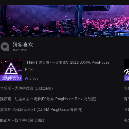
蝉爸爸妈妈爱存在夏天的风是想你的
声音啊
【独家】陈百潭 - 一定要成功 2021(DJ阿帆 ProgHouse
Rmx)
国潮中文DJ
国
3.9万
李乐乐 - 为你拼过命 (DJ默涵版)
等什
魏新雨 - 红尘来去一场梦(DJ欧东 ProgHouse Rmx 咚鼓版)
青鸟
黄凯芹-给你留念2021 (DJ小M ProgHouse 粤语男)
张
邰正宵 - 找个字代替(DJ版)
海