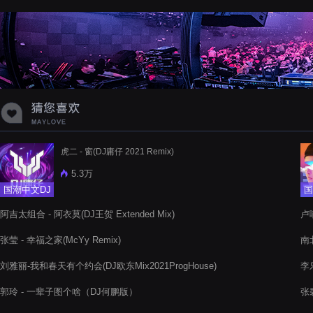
蝉爸爸妈妈爱存在夏天的风是想你的
声音啊
虎二 - 窗(DJ庸仔 2021 Remix)
5.3万
国潮中文DJ
国
阿吉太组合 - 阿衣莫(DJ王贺 Extended Mix)
卢
张莹 - 幸福之家(McYy Remix)
南
刘雅丽-我和春天有个约会(DJ欧东Mix2021ProgHouse)
李
郭玲 - 一辈子图个啥（DJ何鹏版）
张