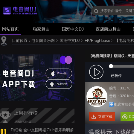
网站首页
独家舞曲
国潮中文DJ
夜店商业舞曲
目前位置：
电音阁音乐网
>
国潮中文DJ
>
FK/ProgHouse
>
【电音阁独家】
【电音阁独家】蔡国权 - 天意人心(
已暂停
编号：33176
音质：320 Kbp
把这首歌分
上周排行榜
立即下载
C
Dj细粒 全中文国粤语Club音乐黎明前
温馨提示:下载