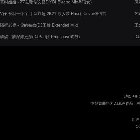
莫叫姐姐 - 不该用情(文昌DjYDI Electro Mix粤语女)
凤姐
V仔-爱就一个字（DJ刘超 2K21 原乡鼓 Rmx）Cover张信哲
艺军
隔壁老樊 - 你的姑娘(DJ王贺 Extended Mix)
王大
黎姿 - 情深海更深(DJPad仔 Proghouse咚鼓)
DJ
沪ICP备 
本站舞曲均为DJ原创作品，
用户
Co