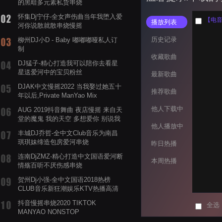
的黑暗多元素私货串烧
怀集Dj宁仔-全女声伤曲当年我堕入爱
播放列表
河你说散就散串烧慢摇
历史记录
柳州DJ小D - Baby 嘟嘟嘟哑私人订
制
收藏歌曲
DJ猛子-精心打造我可以陪你去看星
星送爱河中的宝贝粉丝
最新歌曲
DJAK中文慢摇2022 当我娶过她五十
推荐歌曲
年以后,Private ManYao Mix
他人下载中
AUG 2019抖音舞曲 夜店慢摇 来自天
堂的魔鬼 我的天空 多想爱你 别说我
他人播放中
的眼泪你无所谓 渡我不渡她
丰城DJ乔哲-全中文Club音乐为南昌
琪琪妹缔造包房爱河串烧
昨日热播
连南DjZMZ-精心打造中文国语爱河断
本周热播
情殇百听不厌伤感串烧
贺州Dj小强-全中文国语2018热榜
CLUB音乐新狂潮娱乐KTV热播高清
系列串烧
抖音慢摇串烧2020 TIKTOK
全选
MANYAO NONSTOP
POWERMIXFOR_ADRIANNE飞鸟和