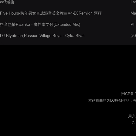
ea7爆曲
La
Five Hours-跨年男女合成混音英文舞曲V4-DJRemix丶阿辉
Mad
抖音热播Papinka - 魔性泰文歌(Extended Mix)
P!
DJ Blyatman,Russian Village Boys - Cyka Blyat
罗马
沪ICP备 
本站舞曲均为DJ原创作品，
用户
Co