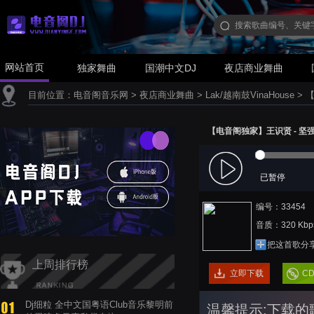
网站首页
独家舞曲
国潮中文DJ
夜店商业舞曲
目前位置：
电音阁音乐网
>
夜店商业舞曲
>
Lak/越南鼓VinaHouse
>
【
【电音阁独家】王识贤 - 坚强(Dj
已暂停
编号：33454
音质：320 Kbp
把这首歌分
上周排行榜
立即下载
C
Dj细粒 全中文国粤语Club音乐黎明前
温馨提示:下载