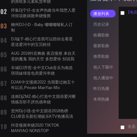
的黑暗多元素私货串烧
怀集Dj宁仔-全女声伤曲当年我堕入爱
【电音阁
播放列表
河你说散就散串烧慢摇
历史记录
柳州DJ小D - Baby 嘟嘟嘟哑私人订
制
收藏歌曲
DJ猛子-精心打造我可以陪你去看星
星送爱河中的宝贝粉丝
最新歌曲
AUG 2019抖音舞曲 夜店慢摇 来自天
推荐歌曲
堂的魔鬼 我的天空 多想爱你 别说我
的眼泪你无所谓 渡我不渡她
他人下载中
丰城DJ乔哲-全中文Club音乐为南昌
琪琪妹缔造包房爱河串烧
他人播放中
DJAK中文慢摇2022 当我娶过她五十
年以后,Private ManYao Mix
昨日热播
连南DjZMZ-精心打造中文国语爱河断
本周热播
情殇百听不厌伤感串烧
贺州Dj小强-全中文国语2018热榜
CLUB音乐新狂潮娱乐KTV热播高清
系列串烧
抖音慢摇串烧2020 TIKTOK
全选
MANYAO NONSTOP
POWERMIXFOR_ADRIANNE飞鸟和