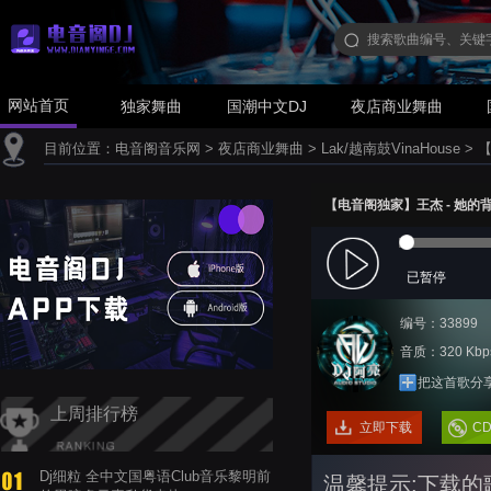
网站首页
独家舞曲
国潮中文DJ
夜店商业舞曲
目前位置：
电音阁音乐网
>
夜店商业舞曲
>
Lak/越南鼓VinaHouse
>
【
【电音阁独家】王杰 - 她的背影(D
已暂停
编号：33899
音质：320 Kbp
把这首歌分
上周排行榜
立即下载
C
Dj细粒 全中文国粤语Club音乐黎明前
温馨提示:下载