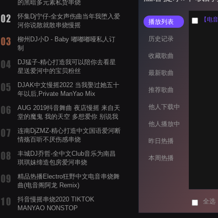
的黑暗多元素私货串烧
怀集Dj宁仔-全女声伤曲当年我堕入爱
【电音阁
播放列表
河你说散就散串烧慢摇
历史记录
柳州DJ小D - Baby 嘟嘟嘟哑私人订
制
收藏歌曲
DJ猛子-精心打造我可以陪你去看星
星送爱河中的宝贝粉丝
最新歌曲
DJAK中文慢摇2022 当我娶过她五十
推荐歌曲
年以后,Private ManYao Mix
他人下载中
AUG 2019抖音舞曲 夜店慢摇 来自天
堂的魔鬼 我的天空 多想爱你 别说我
他人播放中
的眼泪你无所谓 渡我不渡她
连南DjZMZ-精心打造中文国语爱河断
情殇百听不厌伤感串烧
昨日热播
丰城DJ乔哲-全中文Club音乐为南昌
本周热播
琪琪妹缔造包房爱河串烧
精品热播Electro狂野中文电音串烧舞
曲(电音阁阿龙 Remix)
抖音慢摇串烧2020 TIKTOK
全选
MANYAO NONSTOP
POWERMIXFOR_ADRIANNE飞鸟和