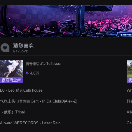
蝉爸爸妈妈爱存在夏天的风是想你的
声音啊
抖音泰语ส่ใจ ไม่ใส่ทอง
4.6万
夜店商业舞
曲
DJ - Leo 精选Culb house
Wh
气氛上头电音舞曲Cent - In Da Club(DjAlek-Z)
抖音
（俄系）Tribal
Ai
Ailward WERECORDS - Laser Rain
Ge