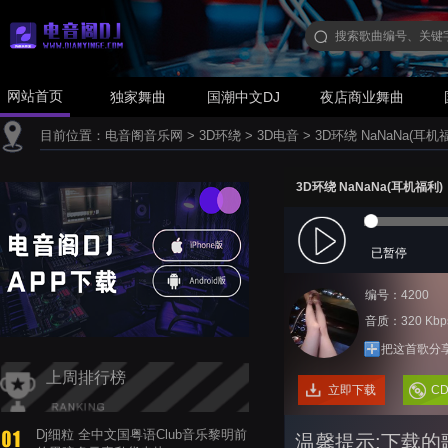
网站首页
独家舞曲
国潮中文DJ
夜店商业舞曲
目前位置：
电音阁音乐网
>
3D环绕
>
3D电音
>
3D环绕 NaNaNa(耳机
3D环绕 NaNaNa(耳机福利)
已暂停
编号：4200
音质：320 Kbp
把这首歌分
上周排行榜
立即下载
C
Dj细粒 全中文国粤语Club音乐黎明前
温馨提示:下载