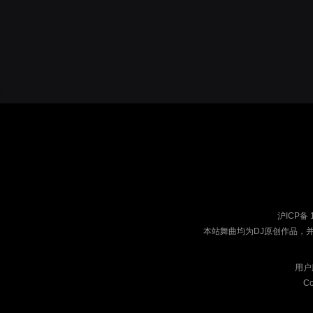
沪ICP备 
本站舞曲均为DJ原创作品，
用户
Co