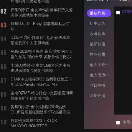
的黑暗多元素私货串烧
怀集Dj宁仔-全女声伤曲当年我堕入爱
3D环绕
播放列表
河你说散就散串烧慢摇
历史记录
柳州DJ小D - Baby 嘟嘟嘟哑私人订
制
收藏歌曲
DJ猛子-精心打造我可以陪你去看星
星送爱河中的宝贝粉丝
最新歌曲
AUG 2019抖音舞曲 夜店慢摇 来自天
推荐歌曲
堂的魔鬼 我的天空 多想爱你 别说我
的眼泪你无所谓 渡我不渡她
他人下载中
丰城DJ乔哲-全中文Club音乐为南昌
琪琪妹缔造包房爱河串烧
他人播放中
DJAK中文慢摇2022 当我娶过她五十
年以后,Private ManYao Mix
昨日热播
连南DjZMZ-精心打造中文国语爱河断
本周热播
情殇百听不厌伤感串烧
贺州Dj小强-全中文国语2018热榜
CLUB音乐新狂潮娱乐KTV热播高清
系列串烧
抖音慢摇串烧2020 TIKTOK
全选
MANYAO NONSTOP
POWERMIXFOR_ADRIANNE飞鸟和