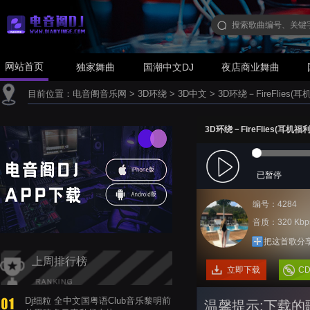
网站首页
独家舞曲
国潮中文DJ
夜店商业舞曲
目前位置：
电音阁音乐网
>
3D环绕
>
3D中文
>
3D环绕－FireFlies(耳
3D环绕－FireFlies(耳机福利
已暂停
编号：4284
音质：320 Kbp
把这首歌分
上周排行榜
立即下载
C
Dj细粒 全中文国粤语Club音乐黎明前
温馨提示:下载