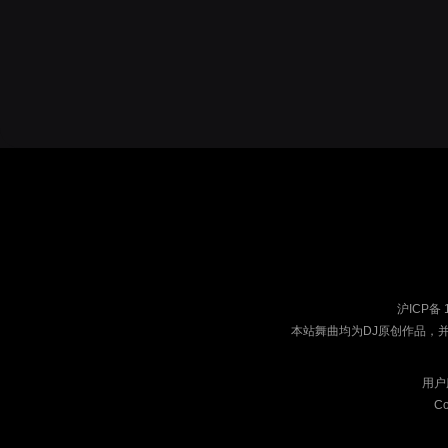
沪ICP备 
本站舞曲均为DJ原创作品，
用户
Co