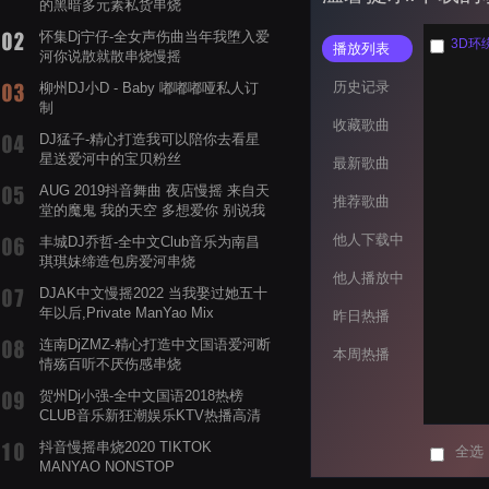
的黑暗多元素私货串烧
怀集Dj宁仔-全女声伤曲当年我堕入爱
3D环绕
播放列表
河你说散就散串烧慢摇
历史记录
柳州DJ小D - Baby 嘟嘟嘟哑私人订
制
收藏歌曲
DJ猛子-精心打造我可以陪你去看星
星送爱河中的宝贝粉丝
最新歌曲
AUG 2019抖音舞曲 夜店慢摇 来自天
推荐歌曲
堂的魔鬼 我的天空 多想爱你 别说我
的眼泪你无所谓 渡我不渡她
他人下载中
丰城DJ乔哲-全中文Club音乐为南昌
琪琪妹缔造包房爱河串烧
他人播放中
DJAK中文慢摇2022 当我娶过她五十
年以后,Private ManYao Mix
昨日热播
连南DjZMZ-精心打造中文国语爱河断
本周热播
情殇百听不厌伤感串烧
贺州Dj小强-全中文国语2018热榜
CLUB音乐新狂潮娱乐KTV热播高清
系列串烧
抖音慢摇串烧2020 TIKTOK
全选
MANYAO NONSTOP
POWERMIXFOR_ADRIANNE飞鸟和