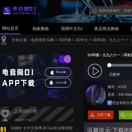
网站首页
独家舞曲
国潮中文DJ
夜店商业舞曲
目前位置：
电音阁音乐网
>
3D环绕
>
3D中文
>
3D环绕－九九八十一（
3D环绕－九九八十一（耳机
已暂停
编号：4320
音质：320 Kbp
把这首歌分
上周排行榜
立即下载
C
Dj细粒 全中文国粤语Club音乐黎明前
温馨提示:下载