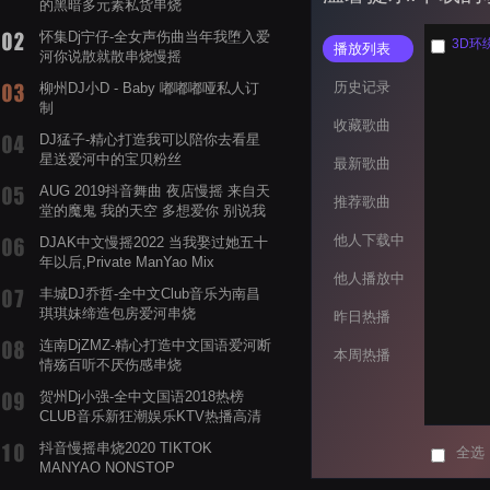
的黑暗多元素私货串烧
怀集Dj宁仔-全女声伤曲当年我堕入爱
3D环
播放列表
河你说散就散串烧慢摇
历史记录
柳州DJ小D - Baby 嘟嘟嘟哑私人订
制
收藏歌曲
DJ猛子-精心打造我可以陪你去看星
星送爱河中的宝贝粉丝
最新歌曲
AUG 2019抖音舞曲 夜店慢摇 来自天
推荐歌曲
堂的魔鬼 我的天空 多想爱你 别说我
的眼泪你无所谓 渡我不渡她
他人下载中
DJAK中文慢摇2022 当我娶过她五十
年以后,Private ManYao Mix
他人播放中
丰城DJ乔哲-全中文Club音乐为南昌
琪琪妹缔造包房爱河串烧
昨日热播
连南DjZMZ-精心打造中文国语爱河断
本周热播
情殇百听不厌伤感串烧
贺州Dj小强-全中文国语2018热榜
CLUB音乐新狂潮娱乐KTV热播高清
系列串烧
抖音慢摇串烧2020 TIKTOK
全选
MANYAO NONSTOP
POWERMIXFOR_ADRIANNE飞鸟和