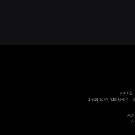
沪ICP备 
本站舞曲均为DJ原创作品，
用户
Co