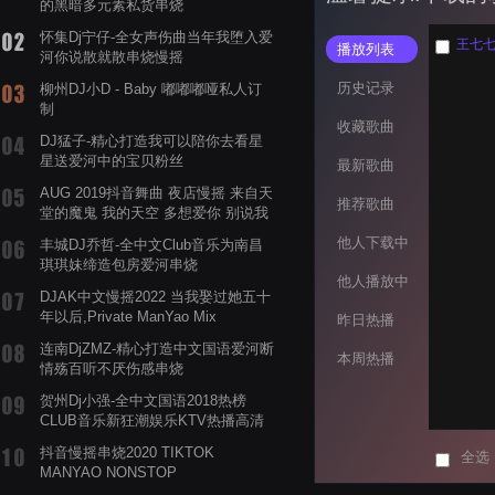
的黑暗多元素私货串烧
怀集Dj宁仔-全女声伤曲当年我堕入爱
王七七 
播放列表
河你说散就散串烧慢摇
历史记录
柳州DJ小D - Baby 嘟嘟嘟哑私人订
制
收藏歌曲
DJ猛子-精心打造我可以陪你去看星
星送爱河中的宝贝粉丝
最新歌曲
AUG 2019抖音舞曲 夜店慢摇 来自天
推荐歌曲
堂的魔鬼 我的天空 多想爱你 别说我
的眼泪你无所谓 渡我不渡她
他人下载中
丰城DJ乔哲-全中文Club音乐为南昌
琪琪妹缔造包房爱河串烧
他人播放中
DJAK中文慢摇2022 当我娶过她五十
年以后,Private ManYao Mix
昨日热播
连南DjZMZ-精心打造中文国语爱河断
本周热播
情殇百听不厌伤感串烧
贺州Dj小强-全中文国语2018热榜
CLUB音乐新狂潮娱乐KTV热播高清
系列串烧
抖音慢摇串烧2020 TIKTOK
全选
MANYAO NONSTOP
POWERMIXFOR_ADRIANNE飞鸟和