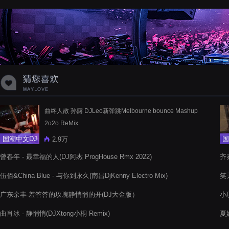
蝉爸爸妈妈爱存在夏天的风是想你的
声音啊
曲终人散 孙露 DJLeo新弹跳Melbourne bounce Mashup
2o2o ReMix
国潮中文DJ
国
2.9万
曾春年 - 最幸福的人(DJ阿杰 ProgHouse Rmx 2022)
齐秦
伍佰&China Blue - 与你到永久(南昌DjKenny Electro Mix)
笑
广东余丰-羞答答的玫瑰静悄悄的开(DJ大金版）
小
曲肖冰 - 静悄悄(DJXtong小桐 Remix)
夏婉