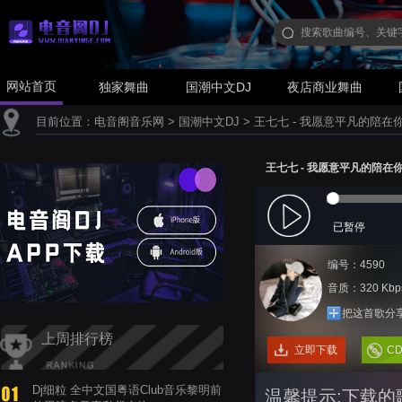
网站首页
独家舞曲
国潮中文DJ
夜店商业舞曲
目前位置：
电音阁音乐网
>
国潮中文DJ
>
王七七 - 我愿意平凡的陪在你身旁 F
王七七 - 我愿意平凡的陪在你身旁 F
已暂停
编号：4590
音质：320 Kbp
把这首歌分
上周排行榜
立即下载
C
Dj细粒 全中文国粤语Club音乐黎明前
温馨提示:下载