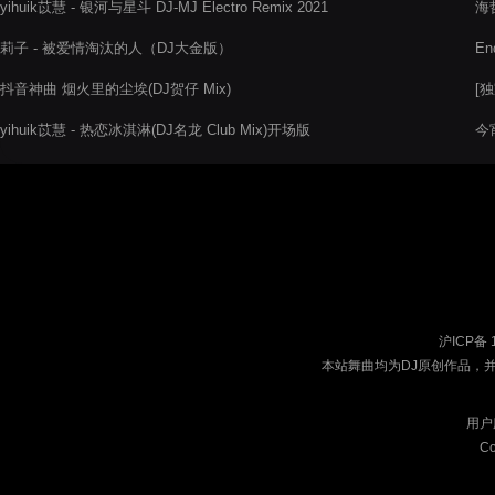
yihuik苡慧 - 银河与星斗 DJ-MJ Electro Remix 2021
海哲
莉子 - 被爱情淘汰的人（DJ大金版）
En
抖音神曲 烟火里的尘埃(DJ贺仔 Mix)
[独
yihuik苡慧 - 热恋冰淇淋(DJ名龙 Club Mix)开场版
今宵
沪ICP备 
本站舞曲均为DJ原创作品，
用户
Co