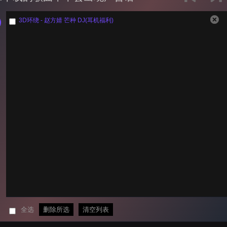
3D环绕 - 赵方婧 芒种 DJ(耳机福利)
全选
删除所选
清空列表