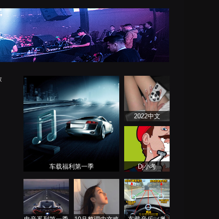
放
2022中文
ProgHouse歌曲
车载福利第一季
Dj小考