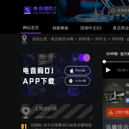
网站首页
独家舞曲
国潮中文DJ
夜店商
目前位置：
电音阁音乐网
>
3D环绕
>
3D中文
>
3D环绕 -
3D环绕 - 赵方
00:00 /
编
音
上周排行榜
立即下载
Dj细粒 全中文国粤语Club音乐黎明前
温馨提示