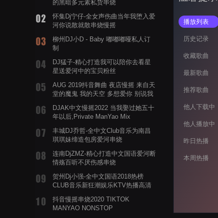
的黑暗多元素私货串烧
怀集Dj宁仔-全女声伤曲当年我堕入爱
播放列表
河你说散就散串烧慢摇
历史记录
柳州DJ小D - Baby 嘟嘟嘟哑私人订
制
收藏歌曲
DJ猛子-精心打造我可以陪你去看星
星送爱河中的宝贝粉丝
最新歌曲
AUG 2019抖音舞曲 夜店慢摇 来自天
推荐歌曲
堂的魔鬼 我的天空 多想爱你 别说我
的眼泪你无所谓 渡我不渡她
他人下载中
DJAK中文慢摇2022 当我娶过她五十
年以后,Private ManYao Mix
他人播放中
丰城DJ乔哲-全中文Club音乐为南昌
琪琪妹缔造包房爱河串烧
昨日热播
连南DjZMZ-精心打造中文国语爱河断
本周热播
情殇百听不厌伤感串烧
贺州Dj小强-全中文国语2018热榜
CLUB音乐新狂潮娱乐KTV热播高清
系列串烧
抖音慢摇串烧2020 TIKTOK
MANYAO NONSTOP
POWERMIXFOR_ADRIANNE飞鸟和