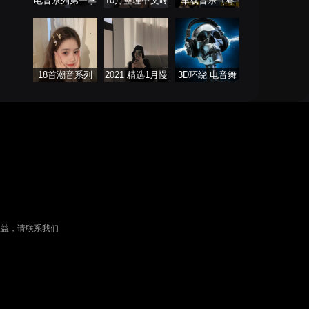
电音系列第一季
10月整理中文咚
车载音乐（粤
鼓 ProgHouse
语）
18首潮音系列
2021 精选1月慢
3D环绕 电音舞
歌连版音乐串烧
曲系列
权益，请联系我们