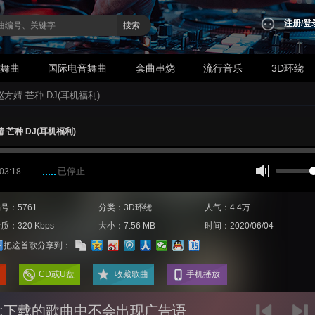
注册
/
登
搜索
业舞曲
国际电音舞曲
套曲串烧
流行音乐
3D环绕
 赵方婧 芒种 DJ(耳机福利)
婧 芒种 DJ(耳机福利)
已停止
 03:18
号：5761
分类：3D环绕
人气：4.4万
质：320 Kbps
大小：7.56 MB
时间：2020/06/04
把这首歌分享到：
CD或U盘
收藏歌曲
手机播放
:下载的歌曲中不会出现广告语