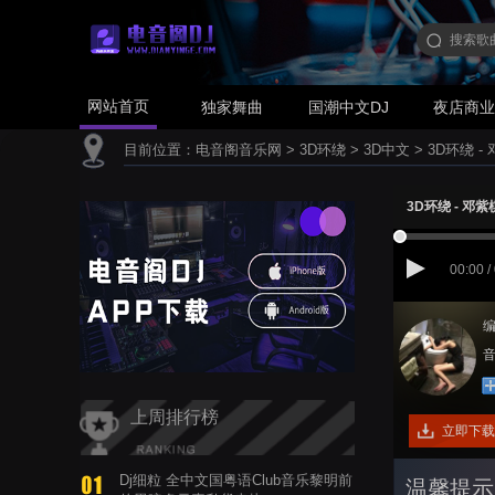
网站首页
独家舞曲
国潮中文DJ
夜店商
目前位置：
电音阁音乐网
>
3D环绕
>
3D中文
>
3D环绕 -
3D环绕 - 邓紫
00:00 /
编
音
上周排行榜
立即下载
Dj细粒 全中文国粤语Club音乐黎明前
温馨提示