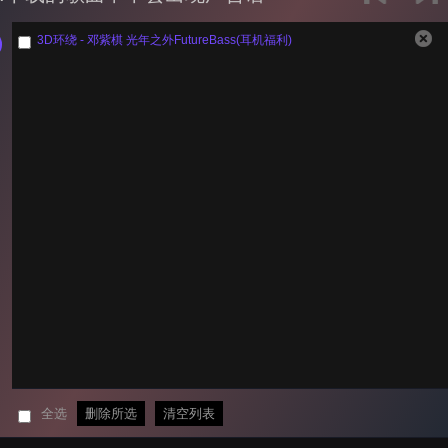
3D环绕 - 邓紫棋 光年之外FutureBass(耳机福利)
全选
删除所选
清空列表