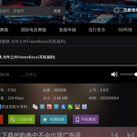
注册
/
登
搜索
业舞曲
国际电音舞曲
套曲串烧
流行音乐
3D环绕
 邓紫棋 光年之外FutureBass(耳机福利)
棋 光年之外FutureBass(耳机福利)
已停止
 04:16
号：5762
分类：3D环绕
人气：3.9万
质：320 Kbps
大小：5.86 MB
时间：2020/06/04
把这首歌分享到：
CD或U盘
收藏歌曲
手机播放
:下载的歌曲中不会出现广告语