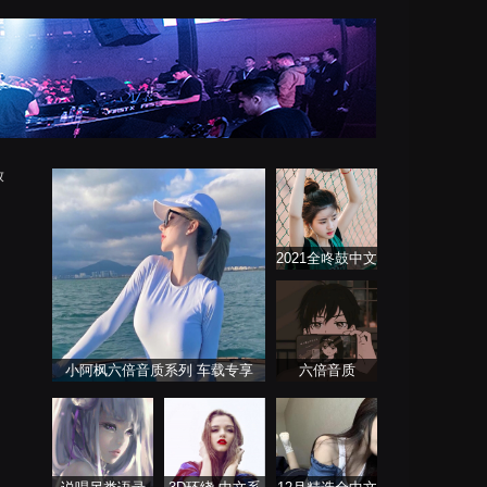
放
2021全咚鼓中文
歌曲大全
小阿枫六倍音质系列 车载专享
六倍音质