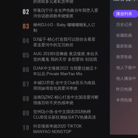
的黑暗多元素私货串烧
怀集Dj宁仔-全女声伤曲当年我堕入爱
播放列表
河你说散就散串烧慢摇
历史记录
柳州DJ小D - Baby 嘟嘟嘟哑私人订
制
收藏歌曲
DJ猛子-精心打造我可以陪你去看星
星送爱河中的宝贝粉丝
最新歌曲
AUG 2019抖音舞曲 夜店慢摇 来自天
推荐歌曲
堂的魔鬼 我的天空 多想爱你 别说我
的眼泪你无所谓 渡我不渡她
他人下载中
DJAK中文慢摇2022 当我娶过她五十
年以后,Private ManYao Mix
他人播放中
丰城DJ乔哲-全中文Club音乐为南昌
琪琪妹缔造包房爱河串烧
昨日热播
连南DjZMZ-精心打造中文国语爱河断
本周热播
情殇百听不厌伤感串烧
贺州Dj小强-全中文国语2018热榜
CLUB音乐新狂潮娱乐KTV热播高清
系列串烧
抖音慢摇串烧2020 TIKTOK
MANYAO NONSTOP
POWERMIXFOR_ADRIANNE飞鸟和