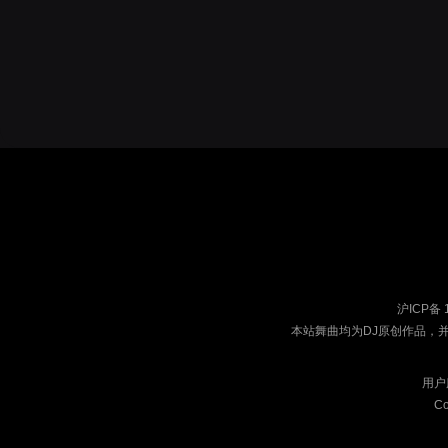
沪ICP备 
本站舞曲均为DJ原创作品，
用户
Co