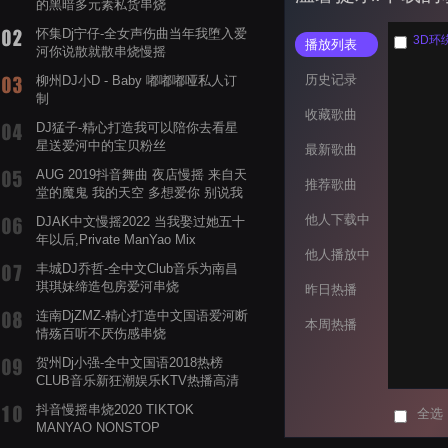
的黑暗多元素私货串烧
怀集Dj宁仔-全女声伤曲当年我堕入爱
3D环
播放列表
河你说散就散串烧慢摇
历史记录
柳州DJ小D - Baby 嘟嘟嘟哑私人订
制
收藏歌曲
DJ猛子-精心打造我可以陪你去看星
星送爱河中的宝贝粉丝
最新歌曲
AUG 2019抖音舞曲 夜店慢摇 来自天
推荐歌曲
堂的魔鬼 我的天空 多想爱你 别说我
的眼泪你无所谓 渡我不渡她
他人下载中
DJAK中文慢摇2022 当我娶过她五十
年以后,Private ManYao Mix
他人播放中
丰城DJ乔哲-全中文Club音乐为南昌
琪琪妹缔造包房爱河串烧
昨日热播
连南DjZMZ-精心打造中文国语爱河断
本周热播
情殇百听不厌伤感串烧
贺州Dj小强-全中文国语2018热榜
CLUB音乐新狂潮娱乐KTV热播高清
系列串烧
抖音慢摇串烧2020 TIKTOK
全选
MANYAO NONSTOP
POWERMIXFOR_ADRIANNE飞鸟和