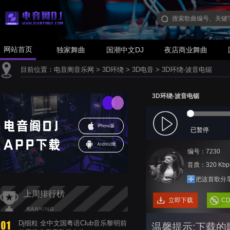
网站首页
独家舞曲
国潮中文DJ
夜店商业舞曲
目前位置：
电音阁音乐网
>
3D环绕
>
3D电音
>
3D环绕-波音电锯
3D环绕-波音电锯
已暂停
编号：7230
音质：320 Kbp
把这首歌分
上周排行榜
立即下载
C
Dj细粒 全中文国粤语Club音乐黎明前
温馨提示:下载