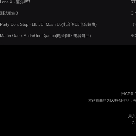
Lona.X - 酱爆857
RT
测试歌曲3
Gir
Party Dont Stop - LIL JEI Mash Up(电音阁DJ电音舞曲)
（
Martin Garrix AndreOne Djampo(电音阁DJ电音舞曲)
SC
沪ICP备 
本站舞曲均为DJ原创作品，
用户
Co