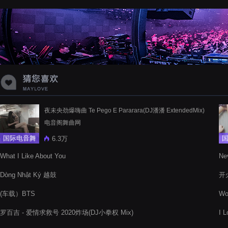
蝉爸爸妈妈爱存在夏天的风是想你的
声音啊
夜未央劲爆嗨曲 Te Pego E Pararara(DJ潘潘 ExtendedMix)
电音阁舞曲网
国际电音舞
6.3万
曲
What I Like About You
Ne
Dòng Nhật Ký 越鼓
开火
(车载）BTS
Wo
Boo
罗百吉 - 爱情求救号 2020炸场(DJ小拳权 Mix)
I 