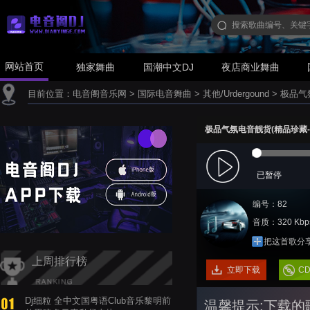
网站首页
独家舞曲
国潮中文DJ
夜店商业舞曲
目前位置：
电音阁音乐网
>
国际电音舞曲
>
其他/Urdergound
>
极品气
极品气氛电音靓货(精品珍藏-
已暂停
编号：82
音质：320 Kbp
把这首歌分
上周排行榜
立即下载
C
Dj细粒 全中文国粤语Club音乐黎明前
温馨提示:下载