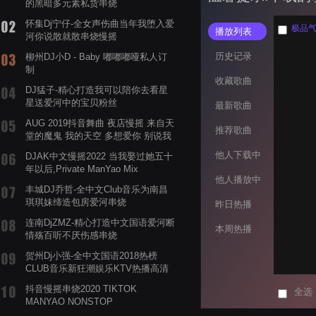
的黑暗多元素私货串烧
怀集Dj宁仔-全女声伤曲当年我堕入爱
极品气
播放列表
河你说散就散串烧慢摇
历史记录
柳州DJ小D - Baby 嘟嘟嘟哑私人订
制
收藏歌曲
DJ猛子-精心打造我可以陪你去看星
星送爱河中的宝贝粉丝
最新歌曲
AUG 2019抖音舞曲 夜店慢摇 来自天
推荐歌曲
堂的魔鬼 我的天空 多想爱你 别说我
的眼泪你无所谓 渡我不渡她
他人下载中
DJAK中文慢摇2022 当我娶过她五十
年以后,Private ManYao Mix
他人播放中
丰城DJ乔哲-全中文Club音乐为南昌
琪琪妹缔造包房爱河串烧
昨日热播
连南DjZMZ-精心打造中文国语爱河断
本周热播
情殇百听不厌伤感串烧
贺州Dj小强-全中文国语2018热榜
CLUB音乐新狂潮娱乐KTV热播高清
系列串烧
抖音慢摇串烧2020 TIKTOK
全选
MANYAO NONSTOP
POWERMIXFOR_ADRIANNE飞鸟和