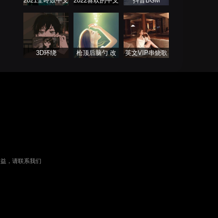
2021全咚鼓中文
2022喜欢的中文
抖音BGM
歌曲大全
DJ舞曲
3D环绕
枪顶后脑勺 改
英文VIP串烧歌
摇还得摇
单
权益，请联系我们