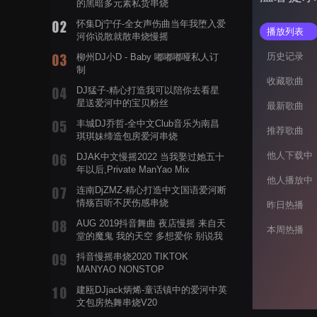
的黑暗多元素私货串烧
怀集Dj宁仔-全女声伤曲当年我堕入爱
播放列表
河你说散就散串烧慢摇
历史记录
柳州DJ小D - Baby 嘟嘟嘟哑私人订
制
收藏歌曲
DJ猛子-精心打造我可以陪你去看星
星送爱河中的宝贝粉丝
最新歌曲
丰城DJ乔哲-全中文Club音乐为南昌
推荐歌曲
琪琪妹缔造包房爱河串烧
他人下载中
DJAK中文慢摇2022 当我娶过她五十
年以后,Private ManYao Mix
他人播放中
连南DjZMZ-精心打造中文国语爱河断
情殇百听不厌伤感串烧
昨日热播
AUG 2019抖音舞曲 夜店慢摇 来自天
本周热播
堂的魔鬼 我的天空 多想爱你 别说我
的眼泪你无所谓 渡我不渡她
抖音慢摇串烧2020 TIKTOK
MANYAO NONSTOP
POWERMIXFOR_ADRIANNE飞鸟和
建瓯DJjack炳烯-童话镇中的爱河中英
蝉爸爸妈妈爱存在夏天的风是想你的
文包房热舞串烧V20
声音啊