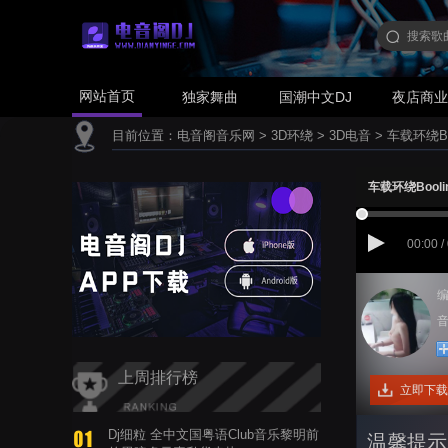
网站首页
独家舞曲
国潮中文DJ
夜店商
目前位置：
电音阁音乐网
>
3D环绕
>
3D电音
>
车载环绕Booli
车载环绕Booling 
00:00 /
编
音
上周排行榜
立即下载
Dj细粒 全中文国粤语Club音乐黎明前
温馨提示