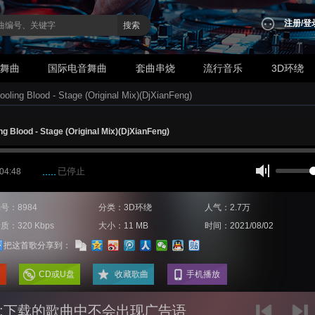
注册
/
登
搜索
业舞曲
国际电音舞曲
套曲串烧
流行音乐
3D环绕
ng Blood - Stage (Original Mix)(DjXianFeng)
Blood - Stage (Original Mix)(DjXianFeng)
已停止
 04:48
号：8984
分类：3D环绕
人气：2.7万
质：320 Kbps
大小：11 MB
时间：2021/08/02
把这首歌分享到：
CD或U盘
收藏歌曲
手机播放
:下载的歌曲中不会出现广告语