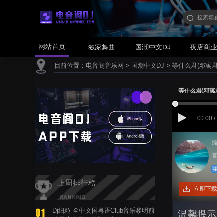
网站首页
独家舞曲
国潮中文DJ
夜店商
目前位置：
电音阁音乐网
>
国潮中文DJ
>
等什么君(邓寓君) 
等什么君(邓寓君)
00:00 /
编
音
上周排行榜
立即下载
Dj细粒 全中文国粤语Club音乐黎明前
温馨提示