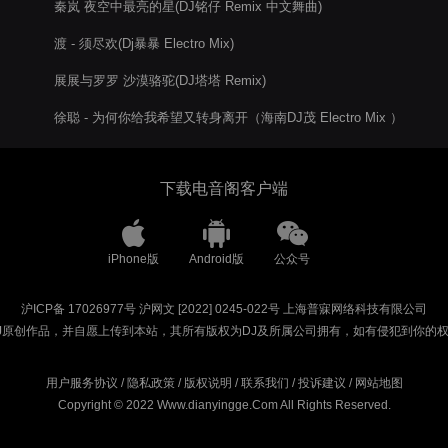
秦岚 夜空中最亮的星(DJ铭仔 Remix 中文舞曲)
渡 - 须尽欢(Dj暴暴 Electro Mix)
展展与罗罗 沙漠骆驼(DJ塔塔 Remix)
徐聪 - 为何你给我希望又转身离开（海南DJ茂 Electro Mix ）
下载电音阁客户端
iPhone版
Android版
公众号
沪ICP备 17026977号
沪网文 [2022] 0245-022号
上海普寐网络科技有限公司
J原创作品，并自愿上传到本站，其所有版权为DJ及所属公司拥有，如有侵犯到你的
用户服务协议
/
隐私政策
/
版权说明
/
联系我们
/
投诉建议
/
网站地图
Copyright © 2022 Www.dianyingge.Com All Rights Reserved.