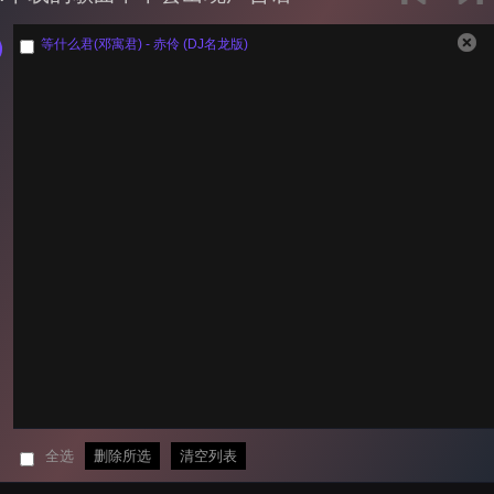
等什么君(邓寓君) - 赤伶 (DJ名龙版)
全选
删除所选
清空列表