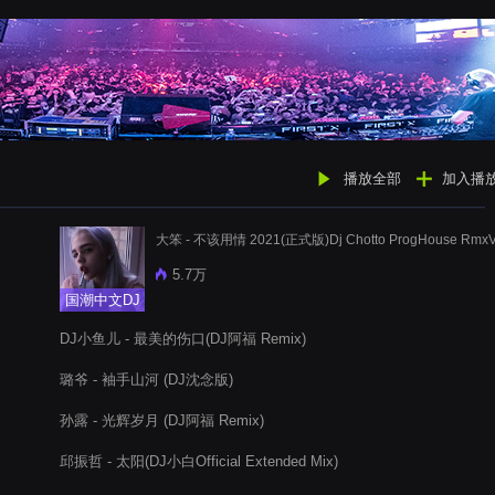
播放全部
加入播
大笨 - 不该用情 2021(正式版)Dj Chotto ProgHouse Rmx
5.7万
国潮中文DJ
DJ小鱼儿 - 最美的伤口(DJ阿福 Remix)
璐爷 - 袖手山河 (DJ沈念版)
孙露 - 光辉岁月 (DJ阿福 Remix)
邱振哲 - 太阳(DJ小白Official Extended Mix)