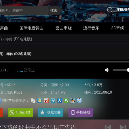
注册
/
登
搜索
业舞曲
国际电音舞曲
套曲串烧
流行音乐
3D环绕
- 赤伶 (DJ名龙版)
 - 赤伶 (DJ名龙版)
已停止
 06:13
号：9012
分类：国潮中文DJ
人气：3.8万
质：320 Kbps
大小：14.24 MB
时间：2021/08/10
把这首歌分享到：
CD或U盘
收藏歌曲
手机播放
:下载的歌曲中不会出现广告语