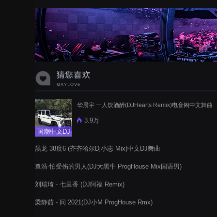
蝉爸爸妈妈爱存在夏天的风是想你的
声音啊
华晨宇 一人饮酒醉(DJHearts Remix)电音阁中文舞曲
3.9万
国潮中文DJ
黑龙 38度6 (齐齐哈尔Dj小志 Mix)中文DJ舞曲
覃浩-怕受伤的男人(DJ大黑牛 ProgHouse Mix国语男)
刘瑞琦 - 七里香 (DJ阿福 Remix)
梁静茹 - 问 2021(DJ小M ProgHouse Rmx)