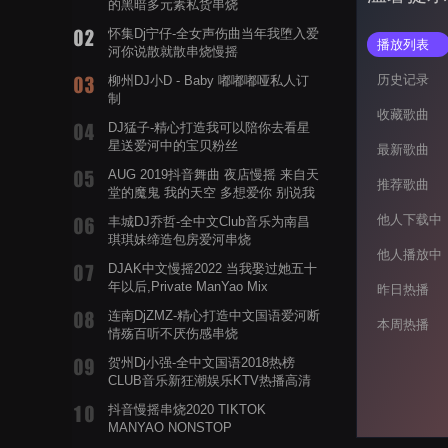
的黑暗多元素私货串烧
怀集Dj宁仔-全女声伤曲当年我堕入爱
播放列表
河你说散就散串烧慢摇
历史记录
柳州DJ小D - Baby 嘟嘟嘟哑私人订
制
收藏歌曲
DJ猛子-精心打造我可以陪你去看星
星送爱河中的宝贝粉丝
最新歌曲
AUG 2019抖音舞曲 夜店慢摇 来自天
推荐歌曲
堂的魔鬼 我的天空 多想爱你 别说我
的眼泪你无所谓 渡我不渡她
他人下载中
丰城DJ乔哲-全中文Club音乐为南昌
琪琪妹缔造包房爱河串烧
他人播放中
DJAK中文慢摇2022 当我娶过她五十
年以后,Private ManYao Mix
昨日热播
连南DjZMZ-精心打造中文国语爱河断
本周热播
情殇百听不厌伤感串烧
贺州Dj小强-全中文国语2018热榜
CLUB音乐新狂潮娱乐KTV热播高清
系列串烧
抖音慢摇串烧2020 TIKTOK
MANYAO NONSTOP
POWERMIXFOR_ADRIANNE飞鸟和