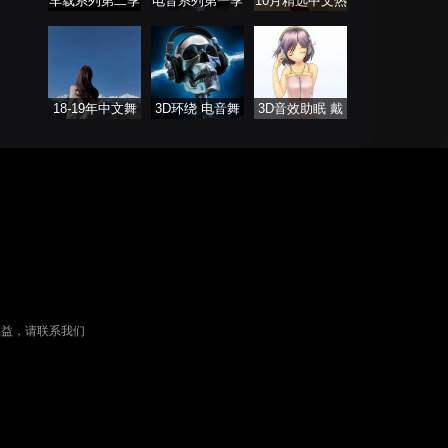
车载系列第二季
电音系列第一季
10月精选中文热
播舞曲
18-19年中文舞
3D环绕 电音舞
3D音效助眠 戴
曲 Remix（暂不
曲系列
上耳机聆听
更新）
权益，请联系我们