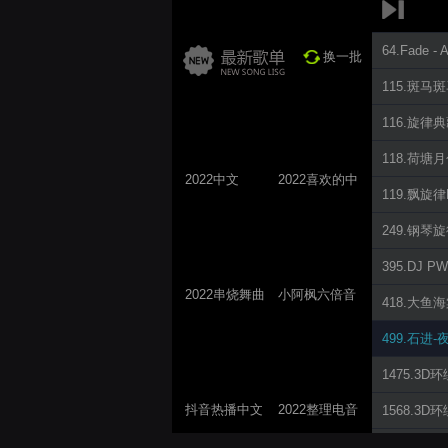
64.Fade -
换一批
115.斑马斑
116.旋律典藏
118.荷塘月
2022中文
2022喜欢的中
119.飘旋律P
ProgHouse歌
文DJ舞曲
曲
249.钢琴旋
395.DJ PW
2022串烧舞曲
小阿枫六倍音
418.大鱼海
系列
质系列 车载
499.石进
专享
1475.3D
抖音热播中文
2022整理电音
1568.3D
系列
系列
1569.3D双声