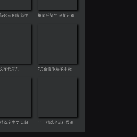
新歌有多嗨 就怕
枪顶后脑勺 改摇还得
带DJ
摇
文车载系列
7月全慢歌连版串烧
月精选全中文DJ舞
11月精选全流行慢歌
列
连版