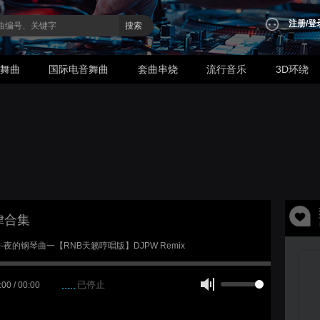
注册
/
登
搜索
业舞曲
国际电音舞曲
套曲串烧
流行音乐
3D环绕
律合集
石进-夜的钢琴曲一【RNB天籁哼唱版】DJPW Remix
已停止
:00 / 00:00