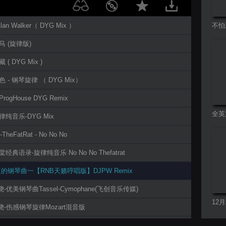
 Alan Walker（ DYG Mix ）
不怕
老歌
马 (旋律版)
 ( DYG Mix )
色 - 钢琴旋律 （ DYG Mix）
rogHouse DYG Remix
全英
律纯音乐-DYG Mix
-TheFatRat - No No No
棠经典语录-旋律纯音乐 No No No Thefatrat
-夜的钢琴曲一【RNB天籁哼唱版】DJPW Remix
环绕-优美钢琴曲Tassel-Cymophane(飞创音乐传媒)
12
环绕-伤感钢琴旋律Mozart混音版
曲系
道-Phrases-Lindequist Exlau旋律House