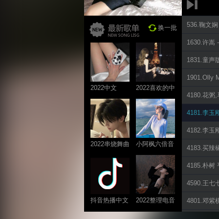
536.鞠文娴 -
换一批
1630.许嵩 
1831.童声版
1901.Olly 
2022中文
2022喜欢的中
4180.花粥,
ProgHouse歌
文DJ舞曲
曲
4181.李玉刚
4182.李玉刚
2022串烧舞曲
小阿枫六倍音
4183.买辣椒
系列
质系列 车载
4185.朴树 
专享
4590.王七七
抖音热播中文
2022整理电音
4801.邓紫棋
系列
系列
4808.6诗人