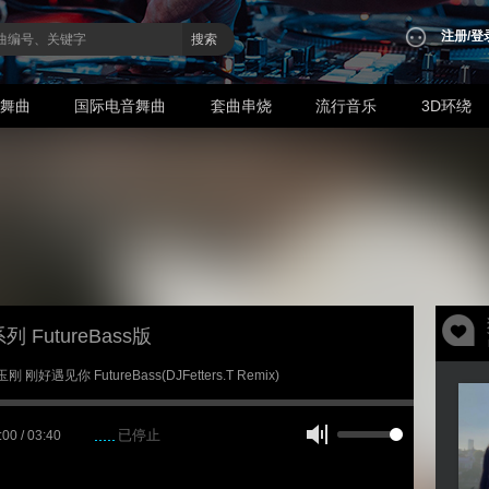
注册
/
登
搜索
业舞曲
国际电音舞曲
套曲串烧
流行音乐
3D环绕
 FutureBass版
玉刚 刚好遇见你 FutureBass(DJFetters.T Remix)
已停止
:00 / 03:40